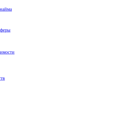
 найма
сферы
жимости
ств