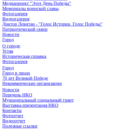
Медиапроект "Этот День Победы"
Мемориалы воинской славы
Фотогалерея
Видеогалерея
Диктор Левитан - "Голос Истории. Голос Победы"
Патриотический сквер
Новости
Город
О городе
Устав
Историческая справка
Фотогалерея
Город
Город в лицах
70 лет Великой Победе
Некоммерческие организации
Новости
Перечень НКО
Муниципальный социальный грант
Выставка-презентация НКО
Контакты
Фотоотчет
Видеоотчет
Полезные ссылки