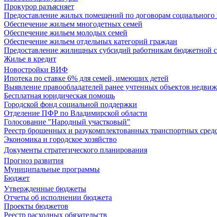
Прокурор разъясняет
Предоставление жилых помещений по договорам социального
Обеспечение жильем многодетных семей
Обеспечение жильем молодых семей
Обеспечение жильем отдельных категорий граждан
Предоставление жилищных субсидий работникам бюджетной 
Жилье в кредит
Новостройки ВИФ
Ипотека по ставке 6% для семей, имеющих детей
Выявление правообладателей ранее учтенных объектов недви
Бесплатная юридическая помощь
Городской фонд социальной поддержки
Отделение ПФР по Владимирской области
Голосование "Народный участковый"
Реестр брошенных и разукомплектованных транспортных сред
Экономика и городское хозяйство
Документы стратегического планирования
Прогноз развития
Муниципальные программы
Бюджет
Утвержденные бюджеты
Отчеты об исполнении бюджета
Проекты бюджетов
Реестр расходных обязательств