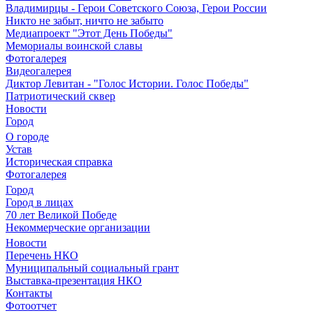
Владимирцы - Герои Советского Союза, Герои России
Никто не забыт, ничто не забыто
Медиапроект "Этот День Победы"
Мемориалы воинской славы
Фотогалерея
Видеогалерея
Диктор Левитан - "Голос Истории. Голос Победы"
Патриотический сквер
Новости
Город
О городе
Устав
Историческая справка
Фотогалерея
Город
Город в лицах
70 лет Великой Победе
Некоммерческие организации
Новости
Перечень НКО
Муниципальный социальный грант
Выставка-презентация НКО
Контакты
Фотоотчет