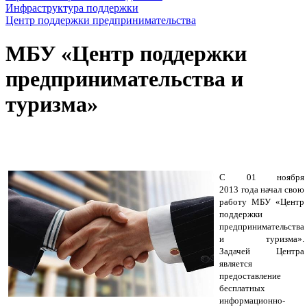
Инфраструктура поддержки
Центр поддержки предпринимательства
МБУ «Центр поддержки
предпринимательства и
туризма»
С 01 ноября
2013
года
начал свою
работу
МБУ «
Центр
поддержки
предпринимательства
и туризма».
Задачей
Ц
ентра
является
предоставление
бесплатных
информационно-