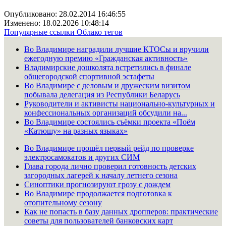
Опубликовано: 28.02.2014 16:46:55
Изменено: 18.02.2026 10:48:14
Популярные ссылки
Облако тегов
Во Владимире наградили лучшие КТОСы и вручили
ежегодную премию «Гражданская активность»
Владимирские дошколята встретились в финале
общегородской спортивной эстафеты
Во Владимире с деловым и дружеским визитом
побывала делегация из Республики Беларусь
Руководители и активисты национально-культурных и
конфессиональных организаций обсудили на...
Во Владимире состоялись съёмки проекта «Поём
«Катюшу» на разных языках»
Во Владимире прошёл первый рейд по проверке
электросамокатов и других СИМ
Глава города лично проверил готовность детских
загородных лагерей к началу летнего сезона
Синоптики прогнозируют грозу с дождем
Во Владимире продолжается подготовка к
отопительному сезону
Как не попасть в базу данных дропперов: практические
советы для пользователей банковских карт