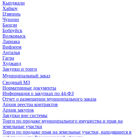
Кырджали
Хайкоу
Цзянинь
Чунцин
Баоцзи
Бобруйск
Волковыск
Ларнака
Вифлеем
Анталья
Гагра
Худжанд
Закупки и торги
Муниципальный заказ
Сводный МЗ
Нормативные документы
Информация о закупках по 44-ФЗ
Отчет о размещении муниципального заказа
Архив реестра контрактов
Архив закупок
Закупки вне системы
Торги по продаже муниципального имущества и прав на
земельные участки
Торги по продаже прав на земельные участки, находящиеся в