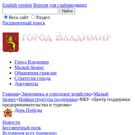
English version
Версия для слабовидящих
Весь сайт
Раздел
Расширенный поиск
Город Владимир
Малый бизнес
Обращения граждан
Стратегия города
Документы
Главная
»
Экономика и городское хозяйство
»
Малый
бизнес
»
Инфраструктура поддержки
»
МБУ «Центр поддержки
предпринимательства и туризма»
День Победы
Новости
Бессмертный полк
Вспомним всех поименно