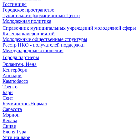
Гостиницы
Городское пространство
Туристско-информационный Центр
Молодежная политика
Справочник муниципальных учреждений молодежной сферы
Календарь мероприятий
Молодежные общественные структуры
Реестр НКО - получателей поддержки
Международные отношения
Города партнеры
Эрланген, Йена
Кентербери
Ангиари
Кампобассо
Тренто
Бари
Сент
Блумингтон-Нормал
Сарасота
Мэрион
Керава
Скиве
Еленя Гура
Усти-на-лабе