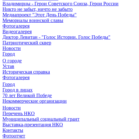
Владимирцы - Герои Советского Союза, Герои России
Никто не забыт, ничто не забыто
Медиапроект "Этот День Победы"
Мемориалы воинской славы
Фотогалерея
Видеогалерея
Диктор Левитан - "Голос Истории. Голос Победы"
Патриотический сквер
Новости
Город
О городе
Устав
Историческая справка
Фотогалерея
Город
Город в лицах
70 лет Великой Победе
Некоммерческие организации
Новости
Перечень НКО
Муниципальный социальный грант
Выставка-презентация НКО
Контакты
Фотоотчет