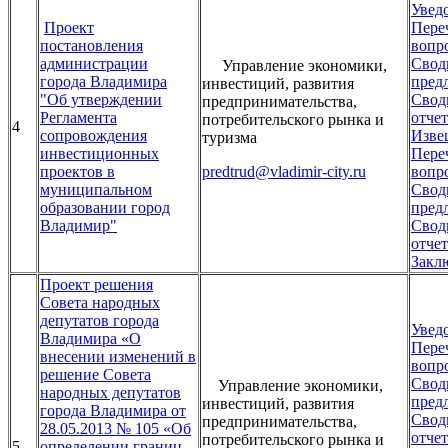
Увед
Проект
Пере
постановления
вопр
администрации
Свод
Управление экономики,
города Владимира
пред
инвестиций, развития
"Об утверждении
Свод
предпринимательства,
Регламента
отчет
потребительского рынка и
4
сопровождения
Изве
туризма
инвестиционных
Пере
проектов в
predtrud@vladimir-city.ru
вопр
муниципальном
Свод
образовании город
пред
Владимир"
Свод
отчет
Закл
Проект решения
Совета народных
депутатов города
Увед
Владимира «О
Пере
внесении изменений в
вопр
решение Совета
Свод
Управление экономики,
народных депутатов
пред
инвестиций, развития
города Владимира от
Свод
предпринимательства,
28.05.2013 № 105 «Об
отчет
потребительского рынка и
5
определении границ