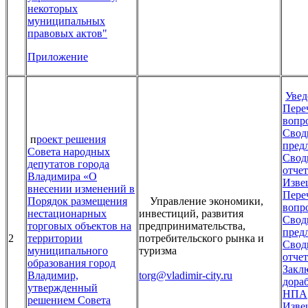
некоторых
муниципальных
правовых актов"
Приложение
Увед
Пере
вопр
Свод
п
роект решения
пред
Совета народных
Свод
депутатов города
отчет
Владимира «О
Изве
внесении изменений в
Пере
Порядок размещения
Управление экономики,
вопр
нестационарных
инвестиций, развития
Свод
торговых объектов на
предпринимательства,
пред
2
территории
потребительского рынка и
Свод
муниципального
туризма
отчет
образования город
Закл
Владимир,
torg@vladimir-city.ru
дора
утвержденный
НПА
решением Совета
Изве