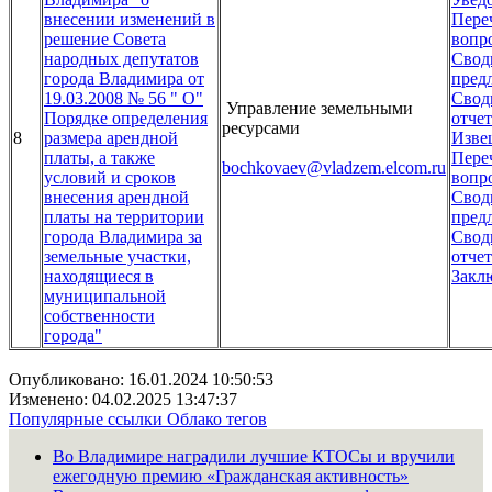
внесении изменений в
Пере
решение Совета
вопр
народных депутатов
Свод
города Владимира от
пред
19.03.2008 № 56 " О"
Свод
Управление земельными
Порядке определения
отчет
ресурсами
8
размера арендной
Изве
платы, а также
Пере
bochkovaev
@vladzem.elcom.ru
условий и сроков
вопр
внесения арендной
Свод
платы на территории
пред
города Владимира за
Свод
земельные участки,
отчет
находящиеся в
Закл
муниципальной
собственности
города"
Опубликовано: 16.01.2024 10:50:53
Изменено: 04.02.2025 13:47:37
Популярные ссылки
Облако тегов
Во Владимире наградили лучшие КТОСы и вручили
ежегодную премию «Гражданская активность»