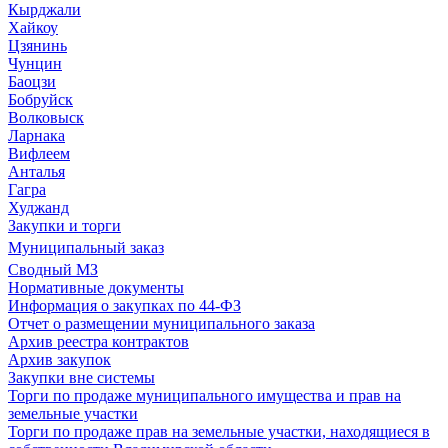
Кырджали
Хайкоу
Цзянинь
Чунцин
Баоцзи
Бобруйск
Волковыск
Ларнака
Вифлеем
Анталья
Гагра
Худжанд
Закупки и торги
Муниципальный заказ
Сводный МЗ
Нормативные документы
Информация о закупках по 44-ФЗ
Отчет о размещении муниципального заказа
Архив реестра контрактов
Архив закупок
Закупки вне системы
Торги по продаже муниципального имущества и прав на
земельные участки
Торги по продаже прав на земельные участки, находящиеся в