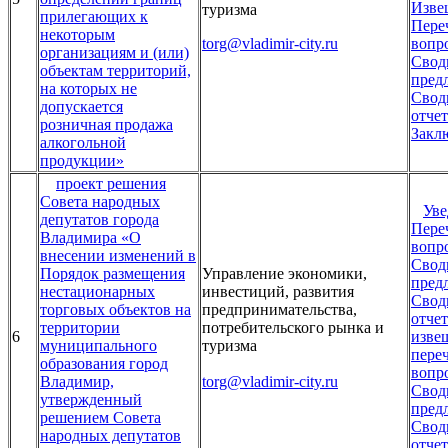
Изве
туризма
прилегающих к
Пере
некоторым
torg@vladimir-city.ru
вопр
организациям и (или)
Свод
объектам территорий,
пред
на которых не
Свод
допускается
отчет
розничная продажа
Закл
алкогольной
продукции»
проект решения
Совета народных
Уве
депутатов города
Пере
Владимира «О
вопр
внесении изменений в
Свод
Порядок размещения
Управление экономики,
пред
нестационарных
инвестиций, развития
Свод
торговых объектов на
предпринимательства,
отчет
территории
потребительского рынка и
6
изве
муниципального
туризма
пере
образования город
вопр
Владимир,
torg@vladimir-city.ru
Свод
утвержденный
пред
решением Совета
Свод
народных депутатов
отчет