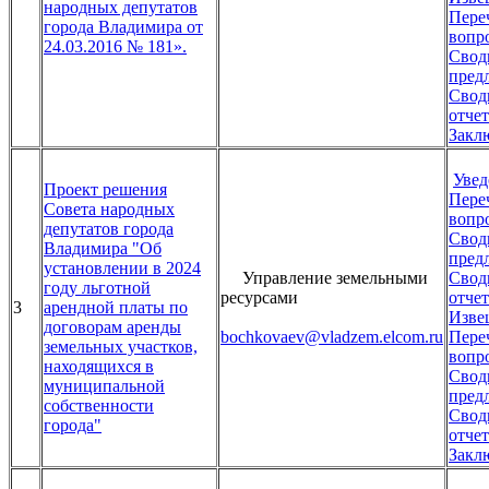
народных депутатов
Пере
города Владимира от
вопр
24.03.2016 № 181».
Свод
пред
Свод
отчет
Закл
Увед
Проект решения
Пере
Совета народных
вопр
депутатов города
Свод
Владимира "Об
пред
установлении в 2024
Управление земельными
Свод
году льготной
ресурсами
отчет
3
арендной платы по
Изве
договорам аренды
bochkovaev
@vladzem.elcom.ru
Пере
земельных участков,
вопр
находящихся в
Свод
муниципальной
пред
собственности
Свод
города"
отчет
Закл