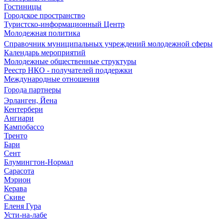
Гостиницы
Городское пространство
Туристско-информационный Центр
Молодежная политика
Справочник муниципальных учреждений молодежной сферы
Календарь мероприятий
Молодежные общественные структуры
Реестр НКО - получателей поддержки
Международные отношения
Города партнеры
Эрланген, Йена
Кентербери
Ангиари
Кампобассо
Тренто
Бари
Сент
Блумингтон-Нормал
Сарасота
Мэрион
Керава
Скиве
Еленя Гура
Усти-на-лабе