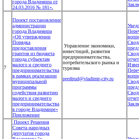
города Владимира от
Закл
24.03.2016 № 181».
Проект постановление
администрации
Увед
города Владимира
Пере
«Об утверждении
вопр
Порядка
Свод
Управление экономики,
предоставления
пред
инвестиций, развития
грантов из бюджета
Свод
предпринимательства,
города субъектам
отчет
потребительского рынка и
малого и среднего
Изве
7
туризма
предпринимательства
Пере
в рамках реализации
вопр
predtrud@vladimir-city.ru
муниципальной
Свод
программы
пред
содействия развитию
Свод
малого и среднего
отчет
предпринимательства
Закл
в городе Владимире»
Приложение
Проект Решения
Совета народных
депутатов города
Владимира "о
Увед