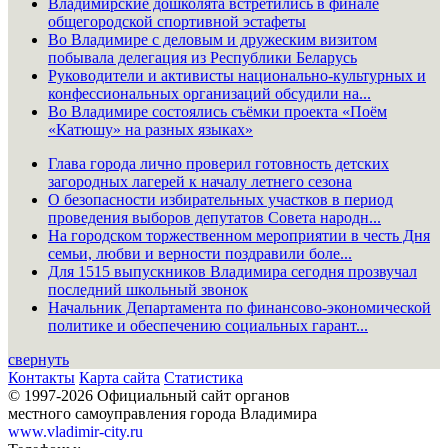
Владимирские дошколята встретились в финале
общегородской спортивной эстафеты
Во Владимире с деловым и дружеским визитом
побывала делегация из Республики Беларусь
Руководители и активисты национально-культурных и
конфессиональных организаций обсудили на...
Во Владимире состоялись съёмки проекта «Поём
«Катюшу» на разных языках»
Глава города лично проверил готовность детских
загородных лагерей к началу летнего сезона
О безопасности избирательных участков в период
проведения выборов депутатов Совета народн...
На городском торжественном мероприятии в честь Дня
семьи, любви и верности поздравили боле...
Для 1515 выпускников Владимира сегодня прозвучал
последний школьный звонок
Начальник Департамента по финансово-экономической
политике и обеспечению социальных гарант...
свернуть
Контакты
Карта сайта
Статистика
© 1997-2026 Официальный сайт органов
местного самоуправления города Владимира
www.vladimir-city.ru