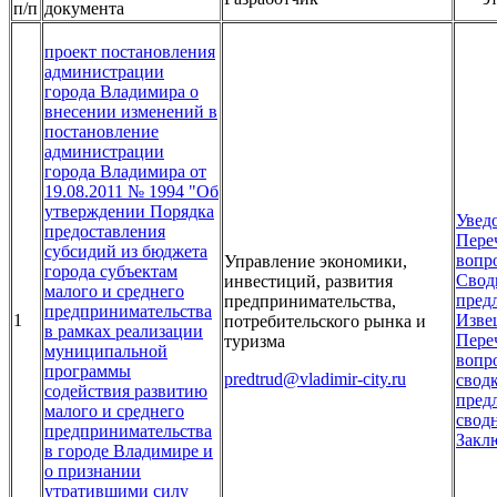
п/п
документа
проект постановления
администрации
города Владимира о
внесении изменений в
постановление
администрации
города Владимира от
19.08.2011 № 1994 "Об
утверждении Порядка
Увед
предоставления
Пере
субсидий из бюджета
вопр
Управление экономики,
города субъектам
Свод
инвестиций, развития
малого и среднего
пред
предпринимательства,
предпринимательства
1
Изве
потребительского рынка и
в рамках реализации
Пере
туризма
муниципальной
вопр
программы
predtrud@vladimir-city.ru
свод
содействия развитию
пред
малого и среднего
свод
предпринимательства
Закл
в городе Владимире и
о признании
утратившими силу