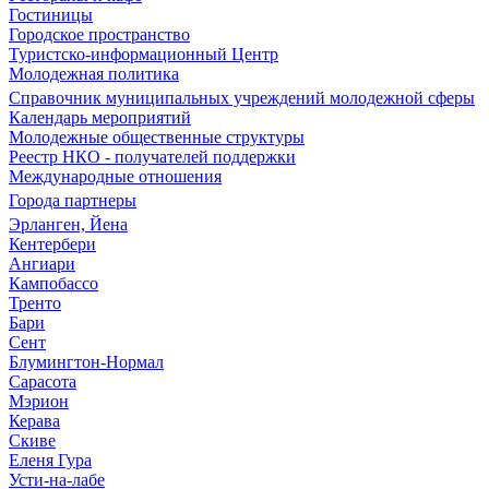
Гостиницы
Городское пространство
Туристско-информационный Центр
Молодежная политика
Справочник муниципальных учреждений молодежной сферы
Календарь мероприятий
Молодежные общественные структуры
Реестр НКО - получателей поддержки
Международные отношения
Города партнеры
Эрланген, Йена
Кентербери
Ангиари
Кампобассо
Тренто
Бари
Сент
Блумингтон-Нормал
Сарасота
Мэрион
Керава
Скиве
Еленя Гура
Усти-на-лабе