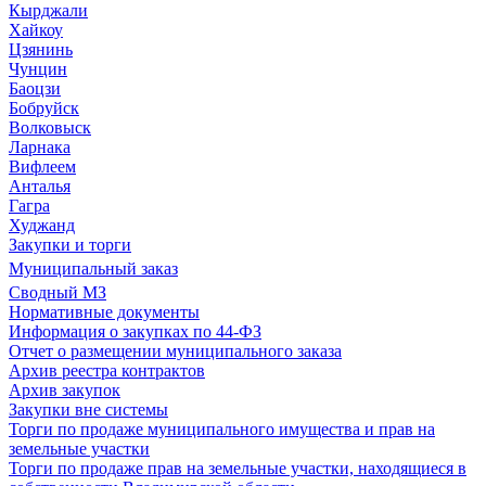
Кырджали
Хайкоу
Цзянинь
Чунцин
Баоцзи
Бобруйск
Волковыск
Ларнака
Вифлеем
Анталья
Гагра
Худжанд
Закупки и торги
Муниципальный заказ
Сводный МЗ
Нормативные документы
Информация о закупках по 44-ФЗ
Отчет о размещении муниципального заказа
Архив реестра контрактов
Архив закупок
Закупки вне системы
Торги по продаже муниципального имущества и прав на
земельные участки
Торги по продаже прав на земельные участки, находящиеся в