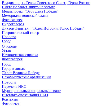
Владимирцы - Герои Советского Союза, Герои России
Никто не забыт, ничто не забыто
Медиапроект "Этот День Победы"
Мемориалы воинской славы
Фотогалерея
Видеогалерея
Диктор Левитан - "Голос Истории. Голос Победы"
Патриотический сквер
Новости
Город
О городе
Устав
Историческая справка
Фотогалерея
Город
Город в лицах
70 лет Великой Победе
Некоммерческие организации
Новости
Перечень НКО
Муниципальный социальный грант
Выставка-презентация НКО
Контакты
Фотоотчет