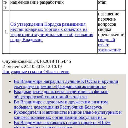
п/
наименование разработчик
этап
п
извещение
перечень
Об утверждении Порядка размещения
вопросов
нестационарных торговых объектов на
сводка
1.
территории муниципального образования
предложений
город Владимир
сводный
отчет
заключение
Опубликовано: 24.10.2018 11:54:46
Изменено: 24.10.2018 12:10:19
Популярные ссылки
Облако тегов
Во Владимире наградили лучшие КТОСы и вручили
ежегодную премию «Гражданская активность»
Владимирские дошколята встретились в финале
общегородской спортивной эстафеты
Во Владимире с деловым и дружеским визитом
побывала делегация из Республики Беларусь
Руководители и активисты национально-культурных и
конфессиональных организаций обсудили на...
Во Владимире состоялись съёмки проекта «Поём
«Катюшу» на разных языках»