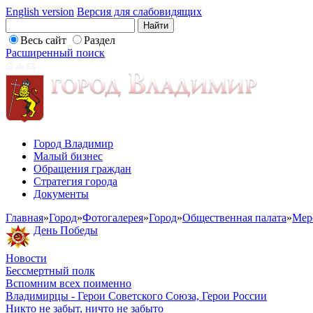
English version
Версия для слабовидящих
Весь сайт
Раздел
Расширенный поиск
Город Владимир
Малый бизнес
Обращения граждан
Стратегия города
Документы
Главная
»
Город
»
Фотогалерея
»
Город
»
Общественная палата
»
Мер
День Победы
Новости
Бессмертный полк
Вспомним всех поименно
Владимирцы - Герои Советского Союза, Герои России
Никто не забыт, ничто не забыто