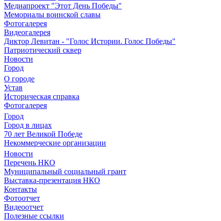
Медиапроект "Этот День Победы"
Мемориалы воинской славы
Фотогалерея
Видеогалерея
Диктор Левитан - "Голос Истории. Голос Победы"
Патриотический сквер
Новости
Город
О городе
Устав
Историческая справка
Фотогалерея
Город
Город в лицах
70 лет Великой Победе
Некоммерческие организации
Новости
Перечень НКО
Муниципальный социальный грант
Выставка-презентация НКО
Контакты
Фотоотчет
Видеоотчет
Полезные ссылки