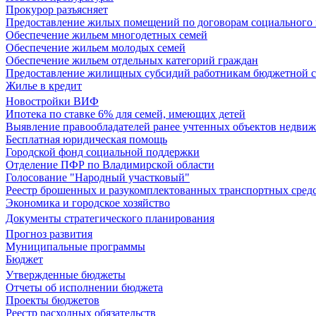
Прокурор разъясняет
Предоставление жилых помещений по договорам социального
Обеспечение жильем многодетных семей
Обеспечение жильем молодых семей
Обеспечение жильем отдельных категорий граждан
Предоставление жилищных субсидий работникам бюджетной 
Жилье в кредит
Новостройки ВИФ
Ипотека по ставке 6% для семей, имеющих детей
Выявление правообладателей ранее учтенных объектов недви
Бесплатная юридическая помощь
Городской фонд социальной поддержки
Отделение ПФР по Владимирской области
Голосование "Народный участковый"
Реестр брошенных и разукомплектованных транспортных сред
Экономика и городское хозяйство
Документы стратегического планирования
Прогноз развития
Муниципальные программы
Бюджет
Утвержденные бюджеты
Отчеты об исполнении бюджета
Проекты бюджетов
Реестр расходных обязательств