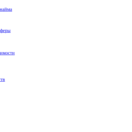
 найма
сферы
жимости
ств