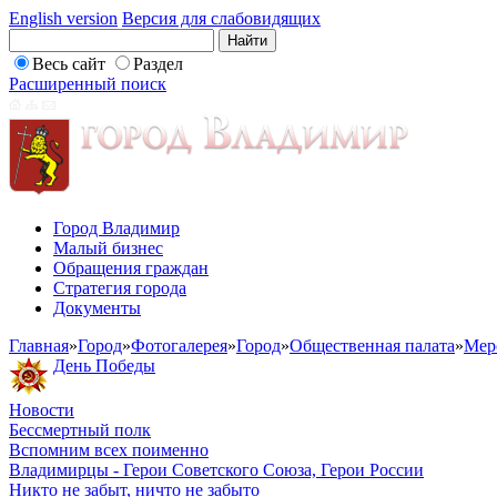
English version
Версия для слабовидящих
Весь сайт
Раздел
Расширенный поиск
Город Владимир
Малый бизнес
Обращения граждан
Стратегия города
Документы
Главная
»
Город
»
Фотогалерея
»
Город
»
Общественная палата
»
Мер
День Победы
Новости
Бессмертный полк
Вспомним всех поименно
Владимирцы - Герои Советского Союза, Герои России
Никто не забыт, ничто не забыто