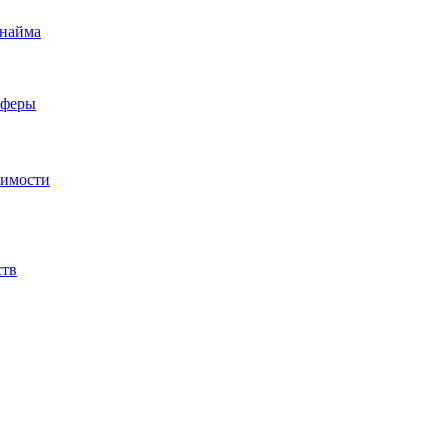
 найма
сферы
жимости
ств