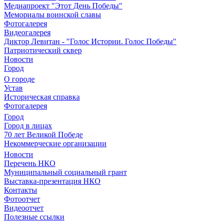
Медиапроект "Этот День Победы"
Мемориалы воинской славы
Фотогалерея
Видеогалерея
Диктор Левитан - "Голос Истории. Голос Победы"
Патриотический сквер
Новости
Город
О городе
Устав
Историческая справка
Фотогалерея
Город
Город в лицах
70 лет Великой Победе
Некоммерческие организации
Новости
Перечень НКО
Муниципальный социальный грант
Выставка-презентация НКО
Контакты
Фотоотчет
Видеоотчет
Полезные ссылки