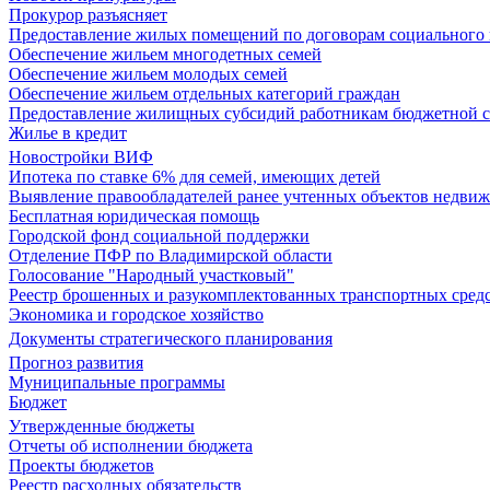
Прокурор разъясняет
Предоставление жилых помещений по договорам социального
Обеспечение жильем многодетных семей
Обеспечение жильем молодых семей
Обеспечение жильем отдельных категорий граждан
Предоставление жилищных субсидий работникам бюджетной 
Жилье в кредит
Новостройки ВИФ
Ипотека по ставке 6% для семей, имеющих детей
Выявление правообладателей ранее учтенных объектов недви
Бесплатная юридическая помощь
Городской фонд социальной поддержки
Отделение ПФР по Владимирской области
Голосование "Народный участковый"
Реестр брошенных и разукомплектованных транспортных сред
Экономика и городское хозяйство
Документы стратегического планирования
Прогноз развития
Муниципальные программы
Бюджет
Утвержденные бюджеты
Отчеты об исполнении бюджета
Проекты бюджетов
Реестр расходных обязательств