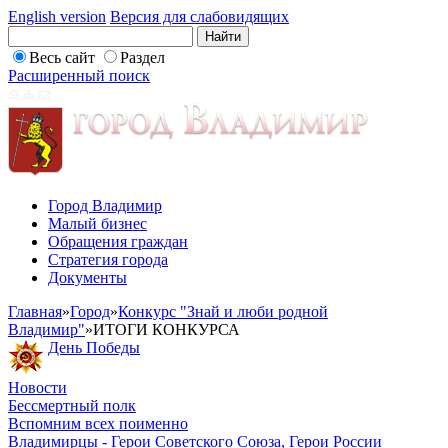
English version
Версия для слабовидящих
Весь сайт
Раздел
Расширенный поиск
Город Владимир
Малый бизнес
Обращения граждан
Стратегия города
Документы
Главная
»
Город
»
Конкурс "Знай и люби родной
Владимир"
»
ИТОГИ КОНКУРСА
День Победы
Новости
Бессмертный полк
Вспомним всех поименно
Владимирцы - Герои Советского Союза, Герои России