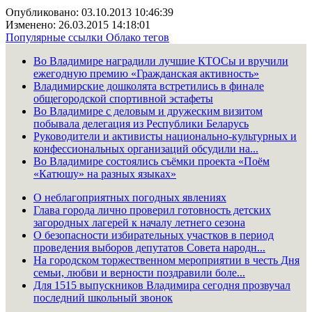
Опубликовано: 03.10.2013 10:46:39
Изменено: 26.03.2015 14:18:01
Популярные ссылки
Облако тегов
Во Владимире наградили лучшие КТОСы и вручили
ежегодную премию «Гражданская активность»
Владимирские дошколята встретились в финале
общегородской спортивной эстафеты
Во Владимире с деловым и дружеским визитом
побывала делегация из Республики Беларусь
Руководители и активисты национально-культурных и
конфессиональных организаций обсудили на...
Во Владимире состоялись съёмки проекта «Поём
«Катюшу» на разных языках»
О неблагоприятных погодных явлениях
Глава города лично проверил готовность детских
загородных лагерей к началу летнего сезона
О безопасности избирательных участков в период
проведения выборов депутатов Совета народн...
На городском торжественном мероприятии в честь Дня
семьи, любви и верности поздравили боле...
Для 1515 выпускников Владимира сегодня прозвучал
последний школьный звонок