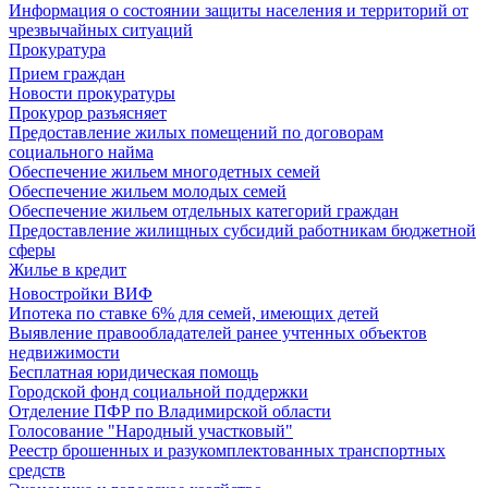
Информация о состоянии защиты населения и территорий от
чрезвычайных ситуаций
Прокуратура
Прием граждан
Новости прокуратуры
Прокурор разъясняет
Предоставление жилых помещений по договорам
социального найма
Обеспечение жильем многодетных семей
Обеспечение жильем молодых семей
Обеспечение жильем отдельных категорий граждан
Предоставление жилищных субсидий работникам бюджетной
сферы
Жилье в кредит
Новостройки ВИФ
Ипотека по ставке 6% для семей, имеющих детей
Выявление правообладателей ранее учтенных объектов
недвижимости
Бесплатная юридическая помощь
Городской фонд социальной поддержки
Отделение ПФР по Владимирской области
Голосование "Народный участковый"
Реестр брошенных и разукомплектованных транспортных
средств