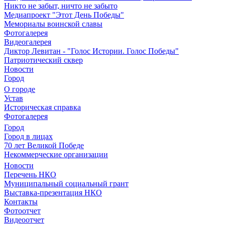
Никто не забыт, ничто не забыто
Медиапроект "Этот День Победы"
Мемориалы воинской славы
Фотогалерея
Видеогалерея
Диктор Левитан - "Голос Истории. Голос Победы"
Патриотический сквер
Новости
Город
О городе
Устав
Историческая справка
Фотогалерея
Город
Город в лицах
70 лет Великой Победе
Некоммерческие организации
Новости
Перечень НКО
Муниципальный социальный грант
Выставка-презентация НКО
Контакты
Фотоотчет
Видеоотчет