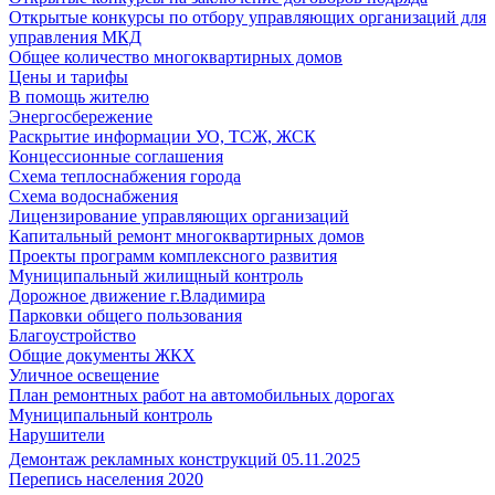
Открытые конкурсы по отбору управляющих организаций для
управления МКД
Общее количество многоквартирных домов
Цены и тарифы
В помощь жителю
Энергосбережение
Раскрытие информации УО, ТСЖ, ЖСК
Концессионные соглашения
Схема теплоснабжения города
Схема водоснабжения
Лицензирование управляющих организаций
Капитальный ремонт многоквартирных домов
Проекты программ комплексного развития
Муниципальный жилищный контроль
Дорожное движение г.Владимира
Парковки общего пользования
Благоустройство
Общие документы ЖКХ
Уличное освещение
План ремонтных работ на автомобильных дорогах
Муниципальный контроль
Нарушители
Демонтаж рекламных конструкций 05.11.2025
Перепись населения 2020