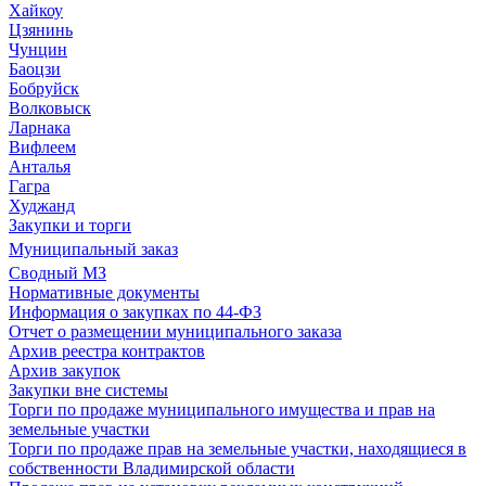
Хайкоу
Цзянинь
Чунцин
Баоцзи
Бобруйск
Волковыск
Ларнака
Вифлеем
Анталья
Гагра
Худжанд
Закупки и торги
Муниципальный заказ
Сводный МЗ
Нормативные документы
Информация о закупках по 44-ФЗ
Отчет о размещении муниципального заказа
Архив реестра контрактов
Архив закупок
Закупки вне системы
Торги по продаже муниципального имущества и прав на
земельные участки
Торги по продаже прав на земельные участки, находящиеся в
собственности Владимирской области