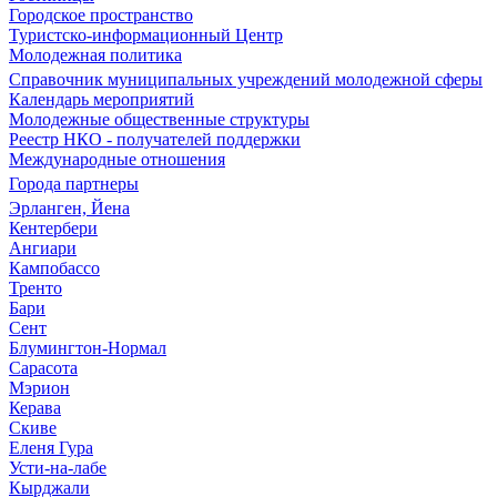
Городское пространство
Туристско-информационный Центр
Молодежная политика
Справочник муниципальных учреждений молодежной сферы
Календарь мероприятий
Молодежные общественные структуры
Реестр НКО - получателей поддержки
Международные отношения
Города партнеры
Эрланген, Йена
Кентербери
Ангиари
Кампобассо
Тренто
Бари
Сент
Блумингтон-Нормал
Сарасота
Мэрион
Керава
Скиве
Еленя Гура
Усти-на-лабе
Кырджали