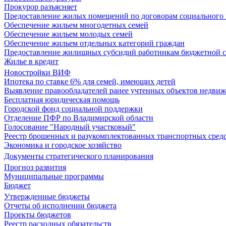
Прокурор разъясняет
Предоставление жилых помещений по договорам социального
Обеспечение жильем многодетных семей
Обеспечение жильем молодых семей
Обеспечение жильем отдельных категорий граждан
Предоставление жилищных субсидий работникам бюджетной 
Жилье в кредит
Новостройки ВИФ
Ипотека по ставке 6% для семей, имеющих детей
Выявление правообладателей ранее учтенных объектов недви
Бесплатная юридическая помощь
Городской фонд социальной поддержки
Отделение ПФР по Владимирской области
Голосование "Народный участковый"
Реестр брошенных и разукомплектованных транспортных сред
Экономика и городское хозяйство
Документы стратегического планирования
Прогноз развития
Муниципальные программы
Бюджет
Утвержденные бюджеты
Отчеты об исполнении бюджета
Проекты бюджетов
Реестр расходных обязательств