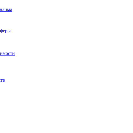
 найма
сферы
жимости
ств