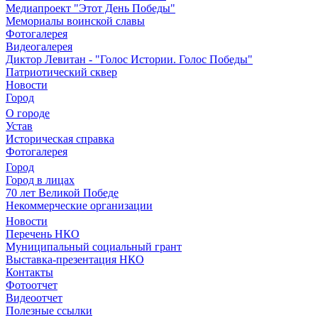
Медиапроект "Этот День Победы"
Мемориалы воинской славы
Фотогалерея
Видеогалерея
Диктор Левитан - "Голос Истории. Голос Победы"
Патриотический сквер
Новости
Город
О городе
Устав
Историческая справка
Фотогалерея
Город
Город в лицах
70 лет Великой Победе
Некоммерческие организации
Новости
Перечень НКО
Муниципальный социальный грант
Выставка-презентация НКО
Контакты
Фотоотчет
Видеоотчет
Полезные ссылки