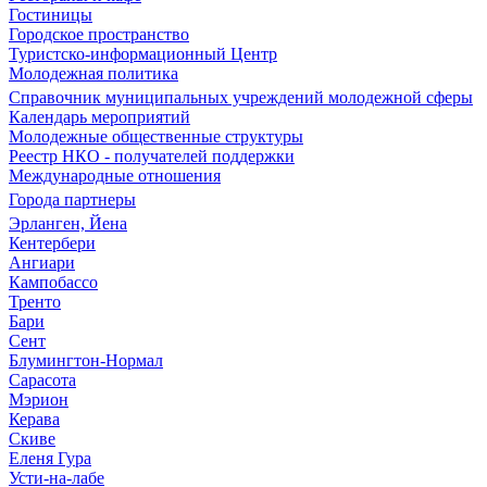
Гостиницы
Городское пространство
Туристско-информационный Центр
Молодежная политика
Справочник муниципальных учреждений молодежной сферы
Календарь мероприятий
Молодежные общественные структуры
Реестр НКО - получателей поддержки
Международные отношения
Города партнеры
Эрланген, Йена
Кентербери
Ангиари
Кампобассо
Тренто
Бари
Сент
Блумингтон-Нормал
Сарасота
Мэрион
Керава
Скиве
Еленя Гура
Усти-на-лабе