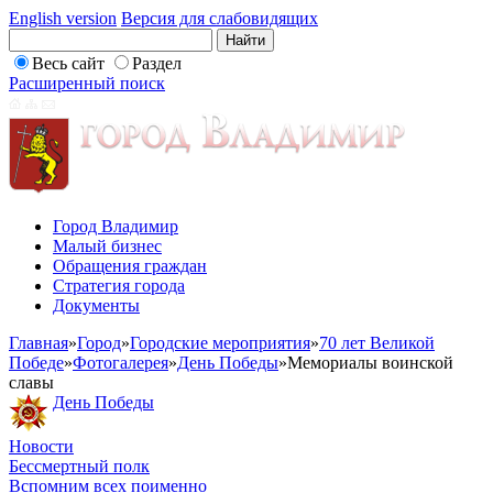
English version
Версия для слабовидящих
Весь сайт
Раздел
Расширенный поиск
Город Владимир
Малый бизнес
Обращения граждан
Стратегия города
Документы
Главная
»
Город
»
Городские мероприятия
»
70 лет Великой
Победе
»
Фотогалерея
»
День Победы
»
Мемориалы воинской
славы
День Победы
Новости
Бессмертный полк
Вспомним всех поименно