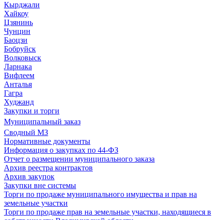
Кырджали
Хайкоу
Цзянинь
Чунцин
Баоцзи
Бобруйск
Волковыск
Ларнака
Вифлеем
Анталья
Гагра
Худжанд
Закупки и торги
Муниципальный заказ
Сводный МЗ
Нормативные документы
Информация о закупках по 44-ФЗ
Отчет о размещении муниципального заказа
Архив реестра контрактов
Архив закупок
Закупки вне системы
Торги по продаже муниципального имущества и прав на
земельные участки
Торги по продаже прав на земельные участки, находящиеся в