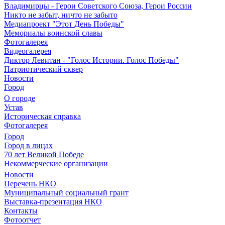
Владимирцы - Герои Советского Союза, Герои России
Никто не забыт, ничто не забыто
Медиапроект "Этот День Победы"
Мемориалы воинской славы
Фотогалерея
Видеогалерея
Диктор Левитан - "Голос Истории. Голос Победы"
Патриотический сквер
Новости
Город
О городе
Устав
Историческая справка
Фотогалерея
Город
Город в лицах
70 лет Великой Победе
Некоммерческие организации
Новости
Перечень НКО
Муниципальный социальный грант
Выставка-презентация НКО
Контакты
Фотоотчет