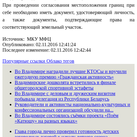
При проведении согласования местоположения границ при
себе необходимо иметь документ, удостоверяющий личность,
а также документы, подтверждающие права на
соответствующий земельный участок.
Источник: МКУ МФЦ
Опубликовано: 02.11.2016 12:41:24
Последнее изменение: 02.11.2016 12:42:44
Популярные ссылки
Облако тегов
Во Владимире наградили лучшие КТОСы и вручили
ежегодную премию «Гражданская активность»
Владимирские дошколята встретились в финале
общегородской спортивной эстафеты
Во Владимире с деловым и дружеским визитом
побывала делегация из Республики Беларусь
Руководители и активисты национально-культурных и
конфессиональных организаций обсудили на...
Во Владимире состоялись съёмки проекта «Поём
«Катюшу» на разных языках»
Глава города лично проверил готовность детских
загородных лагерей к началу летнего сезона