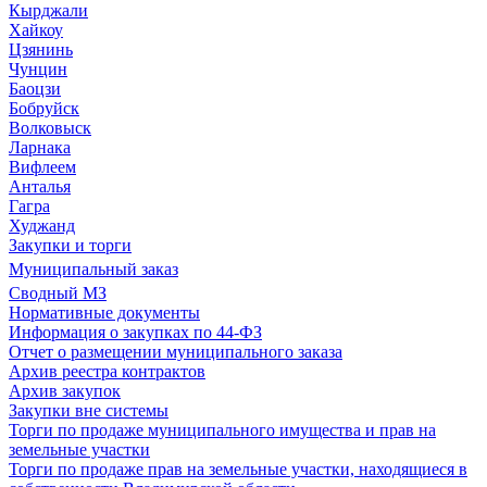
Кырджали
Хайкоу
Цзянинь
Чунцин
Баоцзи
Бобруйск
Волковыск
Ларнака
Вифлеем
Анталья
Гагра
Худжанд
Закупки и торги
Муниципальный заказ
Сводный МЗ
Нормативные документы
Информация о закупках по 44-ФЗ
Отчет о размещении муниципального заказа
Архив реестра контрактов
Архив закупок
Закупки вне системы
Торги по продаже муниципального имущества и прав на
земельные участки
Торги по продаже прав на земельные участки, находящиеся в