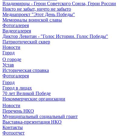
Владимирцы - Герои Советского Союза, Герои России
Никто не забыт, ничто не забыто
Медиапроект "Этот День Победы"
Мемориалы воинской славы
Фотогалерея
Видеогалерея
Диктор Левитан - "Голос Истории. Голос Победы"
Патриотический сквер
Новости
Город
О городе
Устав
Историческая справка
Фотогалерея
Город
Город в лицах
70 лет Великой Победе
Некоммерческие организации
Новости
Перечень НКО
Муниципальный социальный грант
Выставка-презентация НКО
Контакты
Фотоотчет