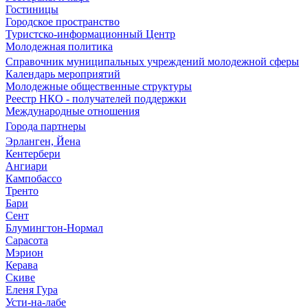
Гостиницы
Городское пространство
Туристско-информационный Центр
Молодежная политика
Справочник муниципальных учреждений молодежной сферы
Календарь мероприятий
Молодежные общественные структуры
Реестр НКО - получателей поддержки
Международные отношения
Города партнеры
Эрланген, Йена
Кентербери
Ангиари
Кампобассо
Тренто
Бари
Сент
Блумингтон-Нормал
Сарасота
Мэрион
Керава
Скиве
Еленя Гура
Усти-на-лабе