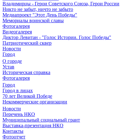
Владимирцы - Герои Советского Союза, Герои России
Никто не забыт, ничто не забыто
Медиапроект "Этот День Победы"
Мемориалы воинской славы
Фотогалерея
Видеогалерея
Диктор Левитан - "Голос Истории. Голос Победы"
Патриотический сквер
Новости
Город
О городе
Устав
Историческая справка
Фотогалерея
Город
Город в лицах
70 лет Великой Победе
Некоммерческие организации
Новости
Перечень НКО
Муниципальный социальный грант
Выставка-презентация НКО
Контакты
Фотоотчет