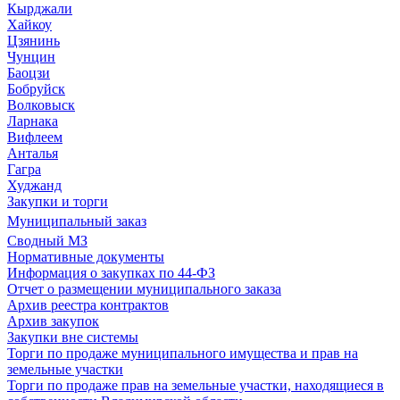
Кырджали
Хайкоу
Цзянинь
Чунцин
Баоцзи
Бобруйск
Волковыск
Ларнака
Вифлеем
Анталья
Гагра
Худжанд
Закупки и торги
Муниципальный заказ
Сводный МЗ
Нормативные документы
Информация о закупках по 44-ФЗ
Отчет о размещении муниципального заказа
Архив реестра контрактов
Архив закупок
Закупки вне системы
Торги по продаже муниципального имущества и прав на
земельные участки
Торги по продаже прав на земельные участки, находящиеся в