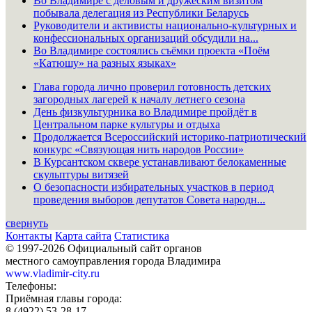
Во Владимире с деловым и дружеским визитом
побывала делегация из Республики Беларусь
Руководители и активисты национально-культурных и
конфессиональных организаций обсудили на...
Во Владимире состоялись съёмки проекта «Поём
«Катюшу» на разных языках»
Глава города лично проверил готовность детских
загородных лагерей к началу летнего сезона
День физкультурника во Владимире пройдёт в
Центральном парке культуры и отдыха
Продолжается Всероссийский историко-патриотический
конкурс «Связующая нить народов России»
В Курсантском сквере устанавливают белокаменные
скульптуры витязей
О безопасности избирательных участков в период
проведения выборов депутатов Совета народн...
свернуть
Контакты
Карта сайта
Статистика
© 1997-2026 Официальный сайт органов
местного самоуправления города Владимира
www.vladimir-city.ru
Телефоны:
Приёмная главы города:
8 (4922) 53-28-17