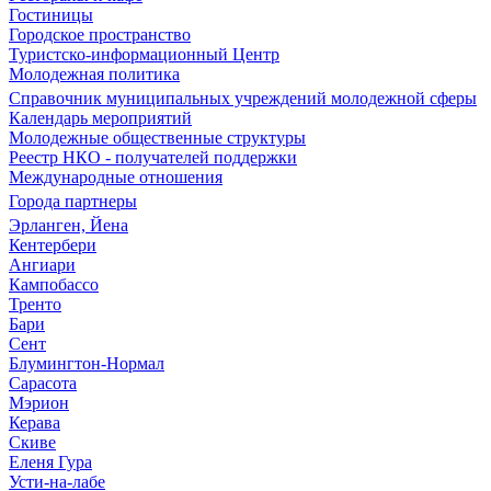
Гостиницы
Городское пространство
Туристско-информационный Центр
Молодежная политика
Справочник муниципальных учреждений молодежной сферы
Календарь мероприятий
Молодежные общественные структуры
Реестр НКО - получателей поддержки
Международные отношения
Города партнеры
Эрланген, Йена
Кентербери
Ангиари
Кампобассо
Тренто
Бари
Сент
Блумингтон-Нормал
Сарасота
Мэрион
Керава
Скиве
Еленя Гура
Усти-на-лабе