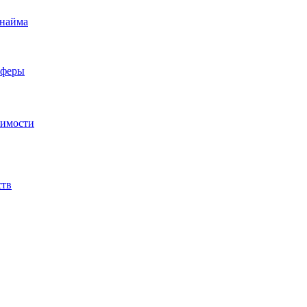
 найма
сферы
жимости
ств