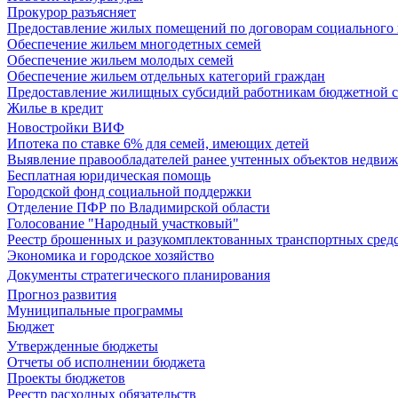
Прокурор разъясняет
Предоставление жилых помещений по договорам социального
Обеспечение жильем многодетных семей
Обеспечение жильем молодых семей
Обеспечение жильем отдельных категорий граждан
Предоставление жилищных субсидий работникам бюджетной 
Жилье в кредит
Новостройки ВИФ
Ипотека по ставке 6% для семей, имеющих детей
Выявление правообладателей ранее учтенных объектов недви
Бесплатная юридическая помощь
Городской фонд социальной поддержки
Отделение ПФР по Владимирской области
Голосование "Народный участковый"
Реестр брошенных и разукомплектованных транспортных сред
Экономика и городское хозяйство
Документы стратегического планирования
Прогноз развития
Муниципальные программы
Бюджет
Утвержденные бюджеты
Отчеты об исполнении бюджета
Проекты бюджетов
Реестр расходных обязательств