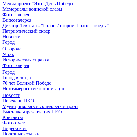
Медиапроект "Этот День Победы"
Мемориалы воинской славы
Фотогалерея
Видеогалерея
Диктор Левитан - "Голос Истории. Голос Победы"
Патриотический сквер
Новости
Город
О городе
Устав
Историческая справка
Фотогалерея
Город
Город в лицах
70 лет Великой Победе
Некоммерческие организации
Новости
Перечень НКО
Муниципальный социальный грант
Выставка-презентация НКО
Контакты
Фотоотчет
Видеоотчет
Полезные ссылки