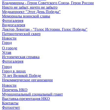
Владимирцы - Герои Советского Союза, Герои России
Никто не забыт, ничто не забыто
Медиапроект "Этот День Победы"
Мемориалы воинской славы
Фотогалерея
Видеогалерея
Диктор Левитан - "Голос Истории. Голос Победы"
Патриотический сквер
Новости
Город
О городе
Устав
Историческая справка
Фотогалерея
Город
Город в лицах
70 лет Великой Победе
Некоммерческие организации
Новости
Перечень НКО
Муниципальный социальный грант
Выставка-презентация НКО
Контакты
Фотоотчет