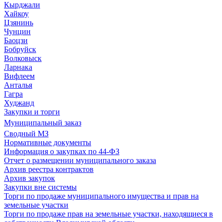
Кырджали
Хайкоу
Цзянинь
Чунцин
Баоцзи
Бобруйск
Волковыск
Ларнака
Вифлеем
Анталья
Гагра
Худжанд
Закупки и торги
Муниципальный заказ
Сводный МЗ
Нормативные документы
Информация о закупках по 44-ФЗ
Отчет о размещении муниципального заказа
Архив реестра контрактов
Архив закупок
Закупки вне системы
Торги по продаже муниципального имущества и прав на
земельные участки
Торги по продаже прав на земельные участки, находящиеся в