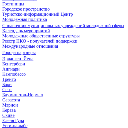
Гостиницы
Городское пространство
Туристско-информационный Центр
Молодежная политика
Справочник муниципальных учреждений молодежной сферы
Календарь мероприятий
Молодежные общественные структуры
Реестр НКО - получателей поддержки
Международные отношения
Города партнеры
Эрланген, Йена
Кентербери
Ангиари
Кампобассо
Тренто
Бари
Сент
Блумингтон-Нормал
Сарасота
Мэрион
Керава
Скиве
Еленя Гура
Усти-на-лабе