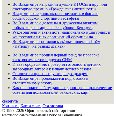
Во Владимире наградили лучшие КТОСы и вручили
ежегодную премию «Гражданская активность»
Владимирские дошколята встретились в финале
общегородской спортивной эстафеты
Во Владимире с деловым и дружеским визитом
побывала делегация из Республики Беларусь
Руководители и активисты национально-культурных и
конфессиональных организаций обсудили на...
Во Владимире состоялись съёмки проекта «Поём
«Катюшу» на разных языках»
Во Владимире прошёл первый рейд по проверке
электросамокатов и других СИМ
Глава города лично проверил готовность детских
загородных лагерей к началу летнего сезона
Синоптики прогнозируют грозу с дождем
Во Владимире продолжается подготовка к
отопительному сезону
Как не попасть в базу данных дропперов: практические
советы для пользователей банковских карт
свернуть
Контакты
Карта сайта
Статистика
© 1997-2026 Официальный сайт органов
местного самоуправления города Владимира