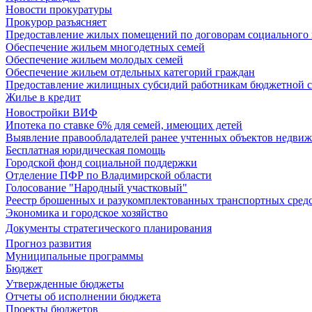
Новости прокуратуры
Прокурор разъясняет
Предоставление жилых помещений по договорам социального
Обеспечение жильем многодетных семей
Обеспечение жильем молодых семей
Обеспечение жильем отдельных категорий граждан
Предоставление жилищных субсидий работникам бюджетной 
Жилье в кредит
Новостройки ВИФ
Ипотека по ставке 6% для семей, имеющих детей
Выявление правообладателей ранее учтенных объектов недви
Бесплатная юридическая помощь
Городской фонд социальной поддержки
Отделение ПФР по Владимирской области
Голосование "Народный участковый"
Реестр брошенных и разукомплектованных транспортных сред
Экономика и городское хозяйство
Документы стратегического планирования
Прогноз развития
Муниципальные программы
Бюджет
Утвержденные бюджеты
Отчеты об исполнении бюджета
Проекты бюджетов