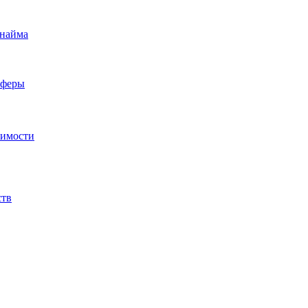
 найма
сферы
жимости
ств