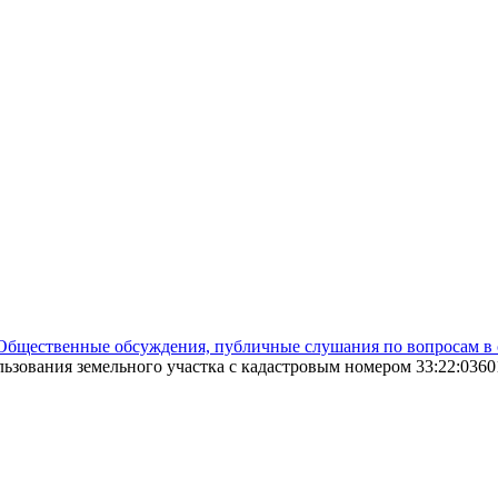
Общественные обсуждения, публичные слушания по вопросам в 
ьзования земельного участка с кадастровым номером 33:22:0360