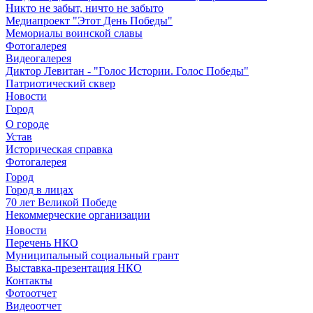
Никто не забыт, ничто не забыто
Медиапроект "Этот День Победы"
Мемориалы воинской славы
Фотогалерея
Видеогалерея
Диктор Левитан - "Голос Истории. Голос Победы"
Патриотический сквер
Новости
Город
О городе
Устав
Историческая справка
Фотогалерея
Город
Город в лицах
70 лет Великой Победе
Некоммерческие организации
Новости
Перечень НКО
Муниципальный социальный грант
Выставка-презентация НКО
Контакты
Фотоотчет
Видеоотчет