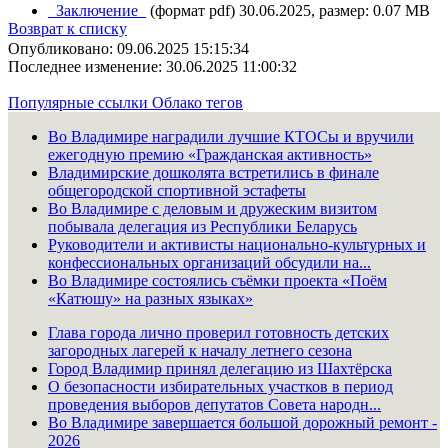
_Заключение_
(формат pdf) 30.06.2025, размер: 0.07 MB
Возврат к списку
Опубликовано: 09.06.2025 15:15:34
Последнее изменение: 30.06.2025 11:00:32
Популярные ссылки
Облако тегов
Во Владимире наградили лучшие КТОСы и вручили
ежегодную премию «Гражданская активность»
Владимирские дошколята встретились в финале
общегородской спортивной эстафеты
Во Владимире с деловым и дружеским визитом
побывала делегация из Республики Беларусь
Руководители и активисты национально-культурных и
конфессиональных организаций обсудили на...
Во Владимире состоялись съёмки проекта «Поём
«Катюшу» на разных языках»
Глава города лично проверил готовность детских
загородных лагерей к началу летнего сезона
Город Владимир принял делегацию из Шахтёрска
О безопасности избирательных участков в период
проведения выборов депутатов Совета народн...
Во Владимире завершается большой дорожный ремонт -
2026