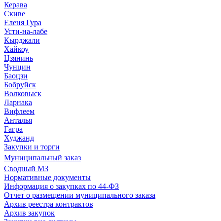
Керава
Скиве
Еленя Гура
Усти-на-лабе
Кырджали
Хайкоу
Цзянинь
Чунцин
Баоцзи
Бобруйск
Волковыск
Ларнака
Вифлеем
Анталья
Гагра
Худжанд
Закупки и торги
Муниципальный заказ
Сводный МЗ
Нормативные документы
Информация о закупках по 44-ФЗ
Отчет о размещении муниципального заказа
Архив реестра контрактов
Архив закупок