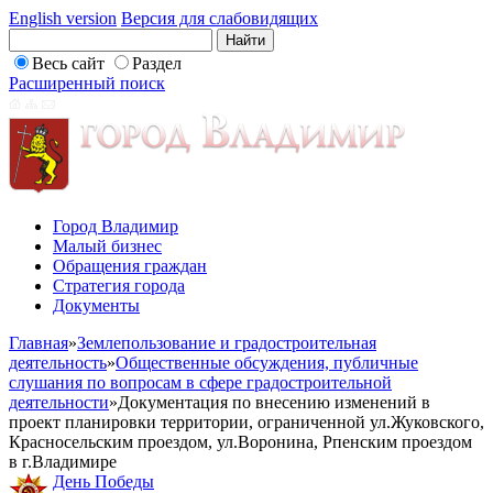
English version
Версия для слабовидящих
Весь сайт
Раздел
Расширенный поиск
Город Владимир
Малый бизнес
Обращения граждан
Стратегия города
Документы
Главная
»
Землепользование и градостроительная
деятельность
»
Общественные обсуждения, публичные
слушания по вопросам в сфере градостроительной
деятельности
»
Документация по внесению изменений в
проект планировки территории, ограниченной ул.Жуковского,
Красносельским проездом, ул.Воронина, Рпенским проездом
в г.Владимире
День Победы