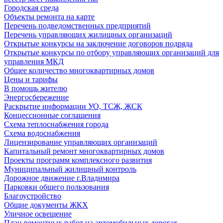
Городская среда
Объекты ремонта на карте
Перечень подведомственных предприятий
Перечень управляющих жилищных организаций
Открытые конкурсы на заключение договоров подряда
Открытые конкурсы по отбору управляющих организаций для
управления МКД
Общее количество многоквартирных домов
Цены и тарифы
В помощь жителю
Энергосбережение
Раскрытие информации УО, ТСЖ, ЖСК
Концессионные соглашения
Схема теплоснабжения города
Схема водоснабжения
Лицензирование управляющих организаций
Капитальный ремонт многоквартирных домов
Проекты программ комплексного развития
Муниципальный жилищный контроль
Дорожное движение г.Владимира
Парковки общего пользования
Благоустройство
Общие документы ЖКХ
Уличное освещение
План ремонтных работ на автомобильных дорогах