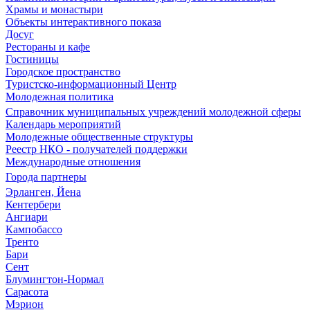
Храмы и монастыри
Объекты интерактивного показа
Досуг
Рестораны и кафе
Гостиницы
Городское пространство
Туристско-информационный Центр
Молодежная политика
Справочник муниципальных учреждений молодежной сферы
Календарь мероприятий
Молодежные общественные структуры
Реестр НКО - получателей поддержки
Международные отношения
Города партнеры
Эрланген, Йена
Кентербери
Ангиари
Кампобассо
Тренто
Бари
Сент
Блумингтон-Нормал
Сарасота
Мэрион