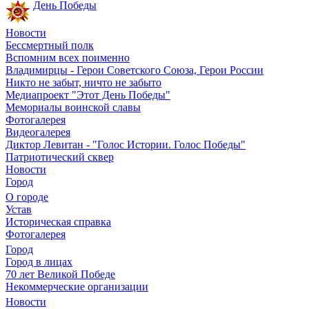
День Победы
Новости
Бессмертный полк
Вспомним всех поименно
Владимирцы - Герои Советского Союза, Герои России
Никто не забыт, ничто не забыто
Медиапроект "Этот День Победы"
Мемориалы воинской славы
Фотогалерея
Видеогалерея
Диктор Левитан - "Голос Истории. Голос Победы"
Патриотический сквер
Новости
Город
О городе
Устав
Историческая справка
Фотогалерея
Город
Город в лицах
70 лет Великой Победе
Некоммерческие организации
Новости