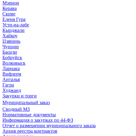
Мэрион
Керава
Скиве
Еленя Гура
Усти-на-лабе
Кырджали
Хайкоу
Цзянинь
Чунцин
Баоцзи
Бобруйск
Волковыск
Ларнака
Вифлеем
Анталья
Гагра
Худжанд
Закупки и торги
Муниципальный заказ
Сводный МЗ
Нормативные документы
Информация о закупках по 44-ФЗ
Отчет о размещении муниципального заказа
Архив реестра контрактов