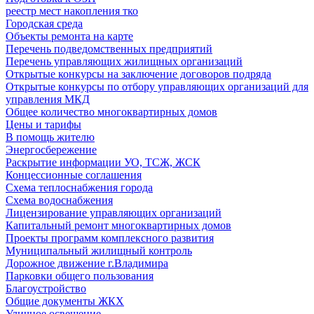
реестр мест накопления тко
Городская среда
Объекты ремонта на карте
Перечень подведомственных предприятий
Перечень управляющих жилищных организаций
Открытые конкурсы на заключение договоров подряда
Открытые конкурсы по отбору управляющих организаций для
управления МКД
Общее количество многоквартирных домов
Цены и тарифы
В помощь жителю
Энергосбережение
Раскрытие информации УО, ТСЖ, ЖСК
Концессионные соглашения
Схема теплоснабжения города
Схема водоснабжения
Лицензирование управляющих организаций
Капитальный ремонт многоквартирных домов
Проекты программ комплексного развития
Муниципальный жилищный контроль
Дорожное движение г.Владимира
Парковки общего пользования
Благоустройство
Общие документы ЖКХ
Уличное освещение