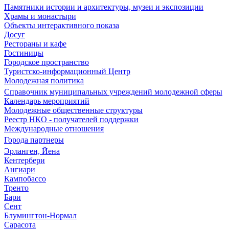
Памятники истории и архитектуры, музеи и экспозиции
Храмы и монастыри
Объекты интерактивного показа
Досуг
Рестораны и кафе
Гостиницы
Городское пространство
Туристско-информационный Центр
Молодежная политика
Справочник муниципальных учреждений молодежной сферы
Календарь мероприятий
Молодежные общественные структуры
Реестр НКО - получателей поддержки
Международные отношения
Города партнеры
Эрланген, Йена
Кентербери
Ангиари
Кампобассо
Тренто
Бари
Сент
Блумингтон-Нормал
Сарасота