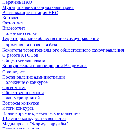
Перечень НКО
Муниципальный социальный грант
Выставка-презентация НКО
Контакты
Фотоотчет
Видеоотчет
Полезные ссылки
Территориальное общественное самоуправление
Нормативная правовая база
Комитеты территориального общественного самоуправления
О работе КТОСов
Общественная палата
Конкурс «Знай и люби родной Владимир»
О конкурсе
Постановление администрации
Положение о конкурсе
Оргкомитет
Общественное жюри
План мероприятий
Вопросы конкурса
Итоги конкурса
Владимирское краеведческое общество
10-летию конкурса посвящается
Медиапроект "Формула дружбы"
Печатные издания