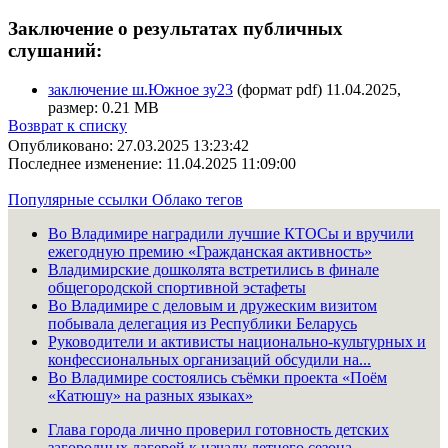
Заключение о результатах публичных
слушаний:
заключение ш.Южное зу23
(формат pdf) 11.04.2025,
размер: 0.21 MB
Возврат к списку
Опубликовано: 27.03.2025 13:23:42
Последнее изменение: 11.04.2025 11:09:00
Популярные ссылки
Облако тегов
Во Владимире наградили лучшие КТОСы и вручили
ежегодную премию «Гражданская активность»
Владимирские дошколята встретились в финале
общегородской спортивной эстафеты
Во Владимире с деловым и дружеским визитом
побывала делегация из Республики Беларусь
Руководители и активисты национально-культурных и
конфессиональных организаций обсудили на...
Во Владимире состоялись съёмки проекта «Поём
«Катюшу» на разных языках»
Глава города лично проверил готовность детских
загородных лагерей к началу летнего сезона