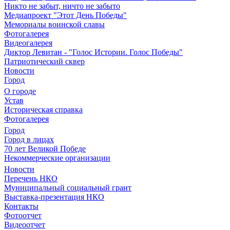
Никто не забыт, ничто не забыто
Медиапроект "Этот День Победы"
Мемориалы воинской славы
Фотогалерея
Видеогалерея
Диктор Левитан - "Голос Истории. Голос Победы"
Патриотический сквер
Новости
Город
О городе
Устав
Историческая справка
Фотогалерея
Город
Город в лицах
70 лет Великой Победе
Некоммерческие организации
Новости
Перечень НКО
Муниципальный социальный грант
Выставка-презентация НКО
Контакты
Фотоотчет
Видеоотчет