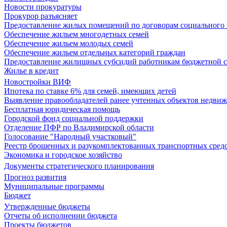
Новости прокуратуры
Прокурор разъясняет
Предоставление жилых помещений по договорам социального
Обеспечение жильем многодетных семей
Обеспечение жильем молодых семей
Обеспечение жильем отдельных категорий граждан
Предоставление жилищных субсидий работникам бюджетной 
Жилье в кредит
Новостройки ВИФ
Ипотека по ставке 6% для семей, имеющих детей
Выявление правообладателей ранее учтенных объектов недви
Бесплатная юридическая помощь
Городской фонд социальной поддержки
Отделение ПФР по Владимирской области
Голосование "Народный участковый"
Реестр брошенных и разукомплектованных транспортных сред
Экономика и городское хозяйство
Документы стратегического планирования
Прогноз развития
Муниципальные программы
Бюджет
Утвержденные бюджеты
Отчеты об исполнении бюджета
Проекты бюджетов