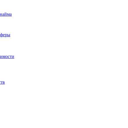
 найма
сферы
жимости
ств