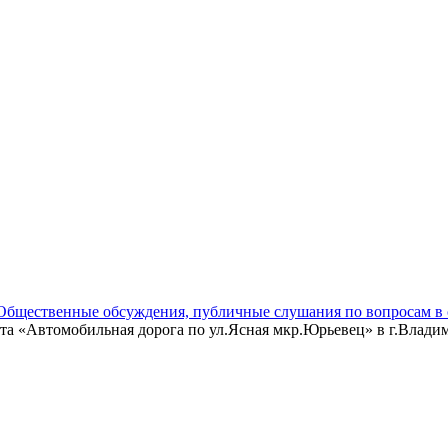
Общественные обсуждения, публичные слушания по вопросам в 
а «Автомобильная дорога по ул.Ясная мкр.Юрьевец» в г.Влади