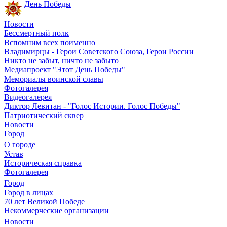
День Победы
Новости
Бессмертный полк
Вспомним всех поименно
Владимирцы - Герои Советского Союза, Герои России
Никто не забыт, ничто не забыто
Медиапроект "Этот День Победы"
Мемориалы воинской славы
Фотогалерея
Видеогалерея
Диктор Левитан - "Голос Истории. Голос Победы"
Патриотический сквер
Новости
Город
О городе
Устав
Историческая справка
Фотогалерея
Город
Город в лицах
70 лет Великой Победе
Некоммерческие организации
Новости