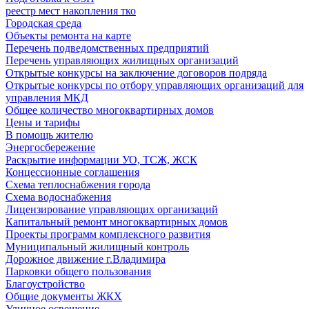
реестр мест накопления тко
Городская среда
Объекты ремонта на карте
Перечень подведомственных предприятий
Перечень управляющих жилищных организаций
Открытые конкурсы на заключение договоров подряда
Открытые конкурсы по отбору управляющих организаций для
управления МКД
Общее количество многоквартирных домов
Цены и тарифы
В помощь жителю
Энергосбережение
Раскрытие информации УО, ТСЖ, ЖСК
Концессионные соглашения
Схема теплоснабжения города
Схема водоснабжения
Лицензирование управляющих организаций
Капитальный ремонт многоквартирных домов
Проекты программ комплексного развития
Муниципальный жилищный контроль
Дорожное движение г.Владимира
Парковки общего пользования
Благоустройство
Общие документы ЖКХ
Уличное освещение