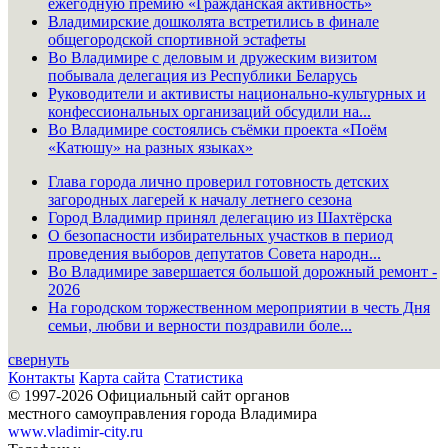
ежегодную премию «Гражданская активность»
Владимирские дошколята встретились в финале
общегородской спортивной эстафеты
Во Владимире с деловым и дружеским визитом
побывала делегация из Республики Беларусь
Руководители и активисты национально-культурных и
конфессиональных организаций обсудили на...
Во Владимире состоялись съёмки проекта «Поём
«Катюшу» на разных языках»
Глава города лично проверил готовность детских
загородных лагерей к началу летнего сезона
Город Владимир принял делегацию из Шахтёрска
О безопасности избирательных участков в период
проведения выборов депутатов Совета народн...
Во Владимире завершается большой дорожный ремонт -
2026
На городском торжественном мероприятии в честь Дня
семьи, любви и верности поздравили боле...
свернуть
Контакты
Карта сайта
Статистика
© 1997-2026 Официальный сайт органов
местного самоуправления города Владимира
www.vladimir-city.ru