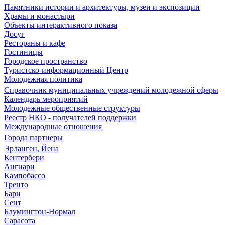
Памятники истории и архитектуры, музеи и экспозиции
Храмы и монастыри
Объекты интерактивного показа
Досуг
Рестораны и кафе
Гостиницы
Городское пространство
Туристско-информационный Центр
Молодежная политика
Справочник муниципальных учреждений молодежной сферы
Календарь мероприятий
Молодежные общественные структуры
Реестр НКО - получателей поддержки
Международные отношения
Города партнеры
Эрланген, Йена
Кентербери
Ангиари
Кампобассо
Тренто
Бари
Сент
Блумингтон-Нормал
Сарасота