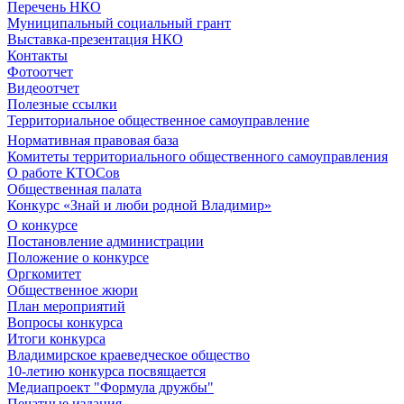
Перечень НКО
Муниципальный социальный грант
Выставка-презентация НКО
Контакты
Фотоотчет
Видеоотчет
Полезные ссылки
Территориальное общественное самоуправление
Нормативная правовая база
Комитеты территориального общественного самоуправления
О работе КТОСов
Общественная палата
Конкурс «Знай и люби родной Владимир»
О конкурсе
Постановление администрации
Положение о конкурсе
Оргкомитет
Общественное жюри
План мероприятий
Вопросы конкурса
Итоги конкурса
Владимирское краеведческое общество
10-летию конкурса посвящается
Медиапроект "Формула дружбы"
Печатные издания