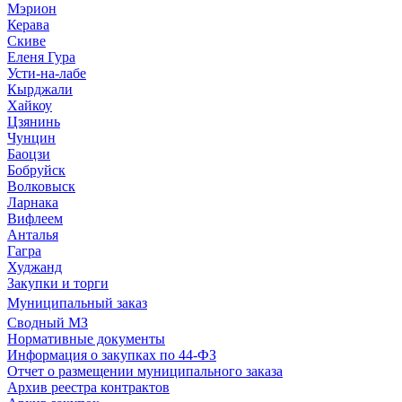
Мэрион
Керава
Скиве
Еленя Гура
Усти-на-лабе
Кырджали
Хайкоу
Цзянинь
Чунцин
Баоцзи
Бобруйск
Волковыск
Ларнака
Вифлеем
Анталья
Гагра
Худжанд
Закупки и торги
Муниципальный заказ
Сводный МЗ
Нормативные документы
Информация о закупках по 44-ФЗ
Отчет о размещении муниципального заказа
Архив реестра контрактов