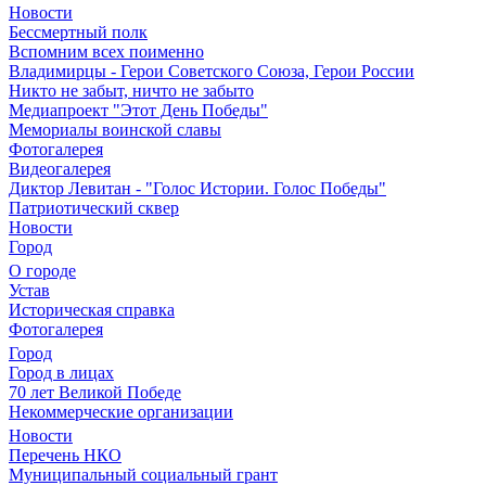
Новости
Бессмертный полк
Вспомним всех поименно
Владимирцы - Герои Советского Союза, Герои России
Никто не забыт, ничто не забыто
Медиапроект "Этот День Победы"
Мемориалы воинской славы
Фотогалерея
Видеогалерея
Диктор Левитан - "Голос Истории. Голос Победы"
Патриотический сквер
Новости
Город
О городе
Устав
Историческая справка
Фотогалерея
Город
Город в лицах
70 лет Великой Победе
Некоммерческие организации
Новости
Перечень НКО
Муниципальный социальный грант