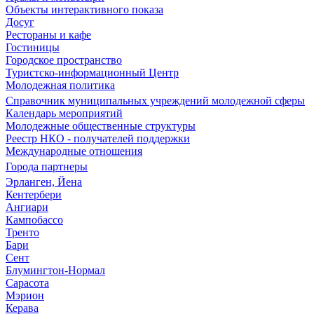
Объекты интерактивного показа
Досуг
Рестораны и кафе
Гостиницы
Городское пространство
Туристско-информационный Центр
Молодежная политика
Справочник муниципальных учреждений молодежной сферы
Календарь мероприятий
Молодежные общественные структуры
Реестр НКО - получателей поддержки
Международные отношения
Города партнеры
Эрланген, Йена
Кентербери
Ангиари
Кампобассо
Тренто
Бари
Сент
Блумингтон-Нормал
Сарасота
Мэрион
Керава