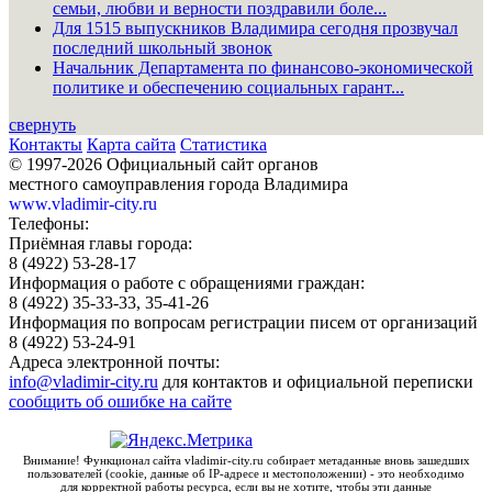
семьи, любви и верности поздравили боле...
Для 1515 выпускников Владимира сегодня прозвучал
последний школьный звонок
Начальник Департамента по финансово-экономической
политике и обеспечению социальных гарант...
свернуть
Контакты
Карта сайта
Статистика
© 1997-2026 Официальный сайт органов
местного самоуправления города Владимира
www.vladimir-city.ru
Телефоны:
Приёмная главы города:
8 (4922) 53-28-17
Информация о работе с обращениями граждан:
8 (4922) 35-33-33, 35-41-26
Информация по вопросам регистрации писем от организаций
8 (4922) 53-24-91
Адреса электронной почты:
info@vladimir-city.ru
для контактов и официальной переписки
сообщить об ошибке на сайте
Внимание! Функционал сайта vladimir-city.ru собирает метаданные вновь зашедших
пользователей (cookie, данные об IP-адресе и местоположении) - это необходимо
для корректной работы ресурса, если вы не хотите, чтобы эти данные