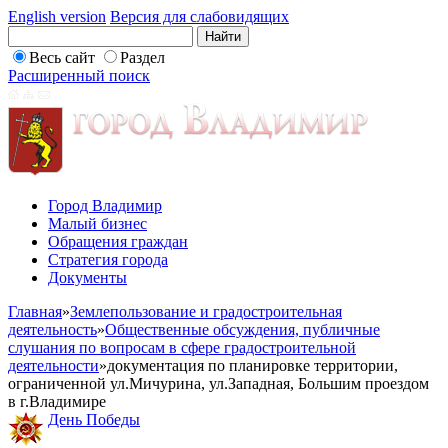
English version
Версия для слабовидящих
Весь сайт
Раздел
Расширенный поиск
Город Владимир
Малый бизнес
Обращения граждан
Стратегия города
Документы
Главная
»
Землепользование и градостроительная
деятельность
»
Общественные обсуждения, публичные
слушания по вопросам в сфере градостроительной
деятельности
»
документация по планировке территории,
ограниченной ул.Мичурина, ул.Западная, Большим проездом
в г.Владимире
День Победы