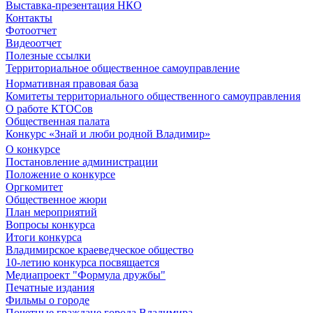
Выставка-презентация НКО
Контакты
Фотоотчет
Видеоотчет
Полезные ссылки
Территориальное общественное самоуправление
Нормативная правовая база
Комитеты территориального общественного самоуправления
О работе КТОСов
Общественная палата
Конкурс «Знай и люби родной Владимир»
О конкурсе
Постановление администрации
Положение о конкурсе
Оргкомитет
Общественное жюри
План мероприятий
Вопросы конкурса
Итоги конкурса
Владимирское краеведческое общество
10-летию конкурса посвящается
Медиапроект "Формула дружбы"
Печатные издания
Фильмы о городе
Почетные граждане города Владимира