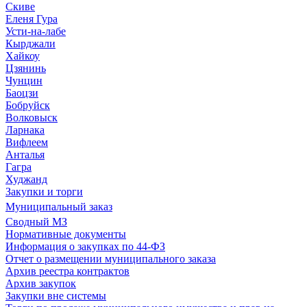
Скиве
Еленя Гура
Усти-на-лабе
Кырджали
Хайкоу
Цзянинь
Чунцин
Баоцзи
Бобруйск
Волковыск
Ларнака
Вифлеем
Анталья
Гагра
Худжанд
Закупки и торги
Муниципальный заказ
Сводный МЗ
Нормативные документы
Информация о закупках по 44-ФЗ
Отчет о размещении муниципального заказа
Архив реестра контрактов
Архив закупок
Закупки вне системы