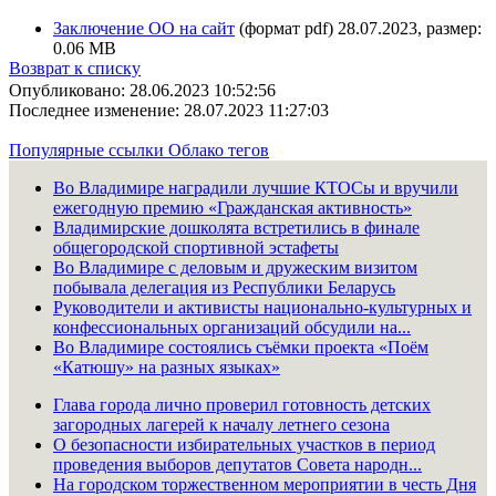
Заключение ОО на сайт
(формат pdf) 28.07.2023, размер:
0.06 MB
Возврат к списку
Опубликовано: 28.06.2023 10:52:56
Последнее изменение: 28.07.2023 11:27:03
Популярные ссылки
Облако тегов
Во Владимире наградили лучшие КТОСы и вручили
ежегодную премию «Гражданская активность»
Владимирские дошколята встретились в финале
общегородской спортивной эстафеты
Во Владимире с деловым и дружеским визитом
побывала делегация из Республики Беларусь
Руководители и активисты национально-культурных и
конфессиональных организаций обсудили на...
Во Владимире состоялись съёмки проекта «Поём
«Катюшу» на разных языках»
Глава города лично проверил готовность детских
загородных лагерей к началу летнего сезона
О безопасности избирательных участков в период
проведения выборов депутатов Совета народн...
На городском торжественном мероприятии в честь Дня