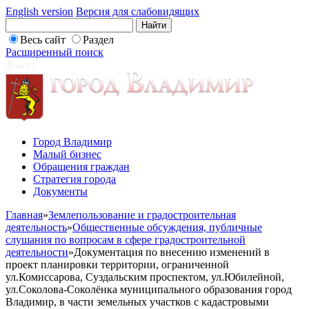
English version
Версия для слабовидящих
Весь сайт
Раздел
Расширенный поиск
Город Владимир
Малый бизнес
Обращения граждан
Стратегия города
Документы
Главная
»
Землепользование и градостроительная
деятельность
»
Общественные обсуждения, публичные
слушания по вопросам в сфере градостроительной
деятельности
»
Документация по внесению изменений в
проект планировки территории, ограниченной
ул.Комиссарова, Суздальским проспектом, ул.Юбилейной,
ул.Соколова-Соколёнка муниципального образования город
Владимир, в части земельных участков с кадастровыми