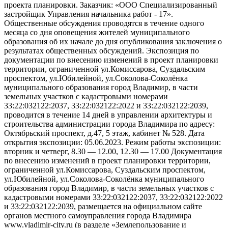
проекта планировки. Заказчик: «ООО Специализированный
застройщик Управления начальника работ - 17».
Общественные обсуждения проводятся в течение одного
месяца со дня оповещения жителей муниципального
образования об их начале до дня опубликования заключения о
результатах общественных обсуждений. Экспозиция по
документации по внесению изменений в проект планировки
территории, ограниченной ул.Комиссарова, Суздальским
проспектом, ул.Юбилейной, ул.Соколова-Соколёнка
муниципального образования город Владимир, в части
земельных участков с кадастровыми номерами
33:22:032122:2037, 33:22:032122:2022 и 33:22:032122:2039,
проводится в течение 14 дней в управлении архитектуры и
строительства администрации города Владимира по адресу:
Октябрьский проспект, д.47, 5 этаж, кабинет № 528. Дата
открытия экспозиции: 05.06.2023. Режим работы экспозиции:
вторник и четверг, 8.30 — 12.00, 12.30 — 17.00 Документация
по внесению изменений в проект планировки территории,
ограниченной ул.Комиссарова, Суздальским проспектом,
ул.Юбилейной, ул.Соколова-Соколёнка муниципального
образования город Владимир, в части земельных участков с
кадастровыми номерами 33:22:032122:2037, 33:22:032122:2022
и 33:22:032122:2039, размещается на официальном сайте
органов местного самоуправления города Владимира
www.vladimir-city.ru (в разделе «Землепользование и