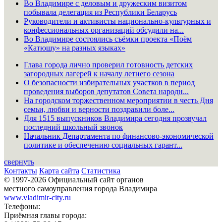
Во Владимире с деловым и дружеским визитом
побывала делегация из Республики Беларусь
Руководители и активисты национально-культурных и
конфессиональных организаций обсудили на...
Во Владимире состоялись съёмки проекта «Поём
«Катюшу» на разных языках»
Глава города лично проверил готовность детских
загородных лагерей к началу летнего сезона
О безопасности избирательных участков в период
проведения выборов депутатов Совета народн...
На городском торжественном мероприятии в честь Дня
семьи, любви и верности поздравили боле...
Для 1515 выпускников Владимира сегодня прозвучал
последний школьный звонок
Начальник Департамента по финансово-экономической
политике и обеспечению социальных гарант...
свернуть
Контакты
Карта сайта
Статистика
© 1997-2026 Официальный сайт органов
местного самоуправления города Владимира
www.vladimir-city.ru
Телефоны:
Приёмная главы города: