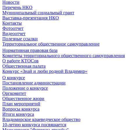
Новости
Перечень НКО
Муниципальный социальный грант
Выставка-презентация НКО
Контакты
Фотоотчет
Видеоотчет
Полезные ссылки
Территориальное общественное самоуправление
Нормативная правовая база
Комитеты территориального общественного самоуправления
О работе КТОСов
Общественная палата
Конкурс «Знай и люби родной Владимир»
О конкурсе
Постановление администрации
Положение о конкурсе
Оргкомитет
Общественное жюри
План мероприятий
Вопросы конкурса
Итоги конкурса
Владимирское краеведческое общество
10-летию конкурса посвящается
Медиапроект "Формула дружбы"