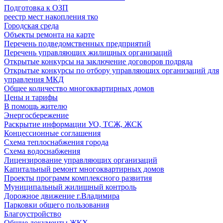
Подготовка к ОЗП
реестр мест накопления тко
Городская среда
Объекты ремонта на карте
Перечень подведомственных предприятий
Перечень управляющих жилищных организаций
Открытые конкурсы на заключение договоров подряда
Открытые конкурсы по отбору управляющих организаций для
управления МКД
Общее количество многоквартирных домов
Цены и тарифы
В помощь жителю
Энергосбережение
Раскрытие информации УО, ТСЖ, ЖСК
Концессионные соглашения
Схема теплоснабжения города
Схема водоснабжения
Лицензирование управляющих организаций
Капитальный ремонт многоквартирных домов
Проекты программ комплексного развития
Муниципальный жилищный контроль
Дорожное движение г.Владимира
Парковки общего пользования
Благоустройство
Общие документы ЖКХ