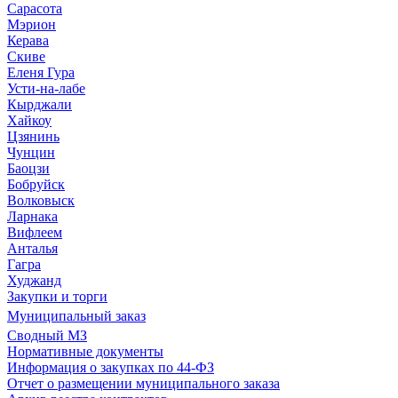
Сарасота
Мэрион
Керава
Скиве
Еленя Гура
Усти-на-лабе
Кырджали
Хайкоу
Цзянинь
Чунцин
Баоцзи
Бобруйск
Волковыск
Ларнака
Вифлеем
Анталья
Гагра
Худжанд
Закупки и торги
Муниципальный заказ
Сводный МЗ
Нормативные документы
Информация о закупках по 44-ФЗ
Отчет о размещении муниципального заказа