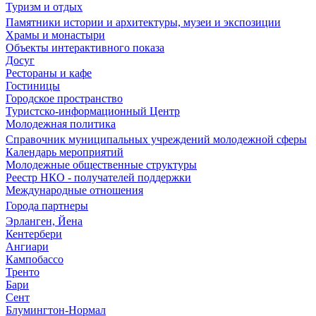
Туризм и отдых
Памятники истории и архитектуры, музеи и экспозиции
Храмы и монастыри
Объекты интерактивного показа
Досуг
Рестораны и кафе
Гостиницы
Городское пространство
Туристско-информационный Центр
Молодежная политика
Справочник муниципальных учреждений молодежной сферы
Календарь мероприятий
Молодежные общественные структуры
Реестр НКО - получателей поддержки
Международные отношения
Города партнеры
Эрланген, Йена
Кентербери
Ангиари
Кампобассо
Тренто
Бари
Сент
Блумингтон-Нормал