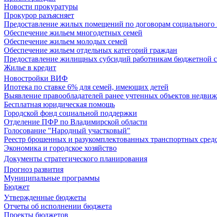
Новости прокуратуры
Прокурор разъясняет
Предоставление жилых помещений по договорам социального
Обеспечение жильем многодетных семей
Обеспечение жильем молодых семей
Обеспечение жильем отдельных категорий граждан
Предоставление жилищных субсидий работникам бюджетной 
Жилье в кредит
Новостройки ВИФ
Ипотека по ставке 6% для семей, имеющих детей
Выявление правообладателей ранее учтенных объектов недви
Бесплатная юридическая помощь
Городской фонд социальной поддержки
Отделение ПФР по Владимирской области
Голосование "Народный участковый"
Реестр брошенных и разукомплектованных транспортных сред
Экономика и городское хозяйство
Документы стратегического планирования
Прогноз развития
Муниципальные программы
Бюджет
Утвержденные бюджеты
Отчеты об исполнении бюджета
Проекты бюджетов