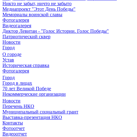
Никто не забыт, ничто не забыто
Медиапроект "Этот День Победы"
Мемориалы воинской славы
Фотогалерея
Видеогалерея
Диктор Левитан - "Голос Истории. Голос Победы"
Патриотический сквер
Новости
Город
О городе
Устав
Историческая справка
Фотогалерея
Город
Город в лицах
70 лет Великой Победе
Некоммерческие организации
Новости
Перечень НКО
Муниципальный социальный грант
Выставка-презентация НКО
Контакты
Фотоотчет
Видеоотчет