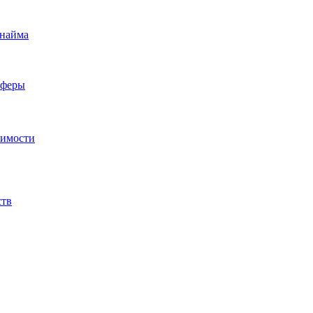
 найма
сферы
жимости
ств