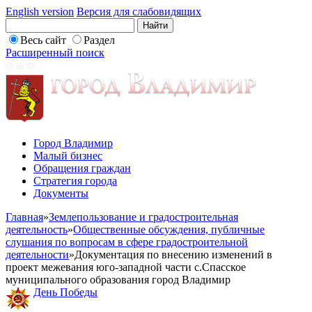
English version
Версия для слабовидящих
Весь сайт
Раздел
Расширенный поиск
Город Владимир
Малый бизнес
Обращения граждан
Стратегия города
Документы
Главная
»
Землепользование и градостроительная
деятельность
»
Общественные обсуждения, публичные
слушания по вопросам в сфере градостроительной
деятельности
»
Документация по внесению изменений в
проект межевания юго-западной части с.Спасское
муниципального образования город Владимир
День Победы