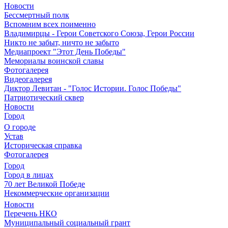
Новости
Бессмертный полк
Вспомним всех поименно
Владимирцы - Герои Советского Союза, Герои России
Никто не забыт, ничто не забыто
Медиапроект "Этот День Победы"
Мемориалы воинской славы
Фотогалерея
Видеогалерея
Диктор Левитан - "Голос Истории. Голос Победы"
Патриотический сквер
Новости
Город
О городе
Устав
Историческая справка
Фотогалерея
Город
Город в лицах
70 лет Великой Победе
Некоммерческие организации
Новости
Перечень НКО
Муниципальный социальный грант