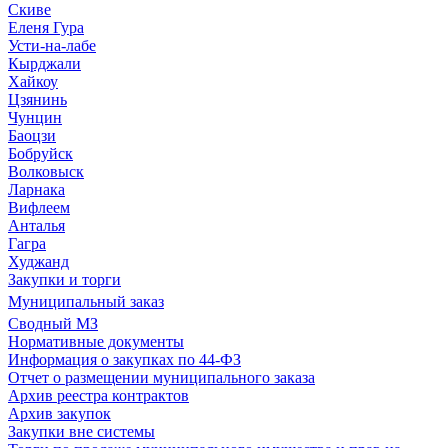
Скиве
Еленя Гура
Усти-на-лабе
Кырджали
Хайкоу
Цзянинь
Чунцин
Баоцзи
Бобруйск
Волковыск
Ларнака
Вифлеем
Анталья
Гагра
Худжанд
Закупки и торги
Муниципальный заказ
Сводный МЗ
Нормативные документы
Информация о закупках по 44-ФЗ
Отчет о размещении муниципального заказа
Архив реестра контрактов
Архив закупок
Закупки вне системы