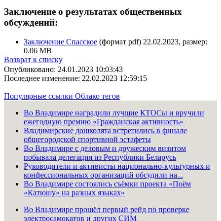
Заключение о результатах общественных
обсуждений:
Заключение Спасское
(формат pdf) 22.02.2023, размер:
0.06 MB
Возврат к списку
Опубликовано: 24.01.2023 10:03:43
Последнее изменение: 22.02.2023 12:59:15
Популярные ссылки
Облако тегов
Во Владимире наградили лучшие КТОСы и вручили
ежегодную премию «Гражданская активность»
Владимирские дошколята встретились в финале
общегородской спортивной эстафеты
Во Владимире с деловым и дружеским визитом
побывала делегация из Республики Беларусь
Руководители и активисты национально-культурных и
конфессиональных организаций обсудили на...
Во Владимире состоялись съёмки проекта «Поём
«Катюшу» на разных языках»
Во Владимире прошёл первый рейд по проверке
электросамокатов и других СИМ