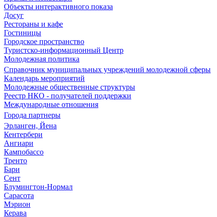
Объекты интерактивного показа
Досуг
Рестораны и кафе
Гостиницы
Городское пространство
Туристско-информационный Центр
Молодежная политика
Справочник муниципальных учреждений молодежной сферы
Календарь мероприятий
Молодежные общественные структуры
Реестр НКО - получателей поддержки
Международные отношения
Города партнеры
Эрланген, Йена
Кентербери
Ангиари
Кампобассо
Тренто
Бари
Сент
Блумингтон-Нормал
Сарасота
Мэрион
Керава