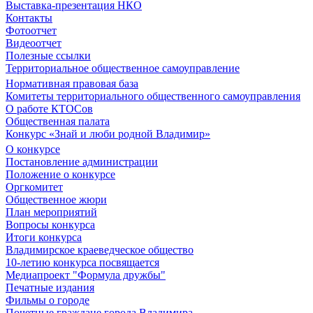
Выставка-презентация НКО
Контакты
Фотоотчет
Видеоотчет
Полезные ссылки
Территориальное общественное самоуправление
Нормативная правовая база
Комитеты территориального общественного самоуправления
О работе КТОСов
Общественная палата
Конкурс «Знай и люби родной Владимир»
О конкурсе
Постановление администрации
Положение о конкурсе
Оргкомитет
Общественное жюри
План мероприятий
Вопросы конкурса
Итоги конкурса
Владимирское краеведческое общество
10-летию конкурса посвящается
Медиапроект "Формула дружбы"
Печатные издания
Фильмы о городе
Почетные граждане города Владимира