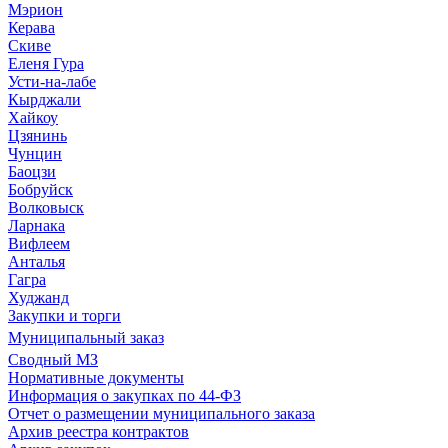
Мэрион
Керава
Скиве
Еленя Гура
Усти-на-лабе
Кырджали
Хайкоу
Цзянинь
Чунцин
Баоцзи
Бобруйск
Волковыск
Ларнака
Вифлеем
Анталья
Гагра
Худжанд
Закупки и торги
Муниципальный заказ
Сводный МЗ
Нормативные документы
Информация о закупках по 44-ФЗ
Отчет о размещении муниципального заказа
Архив реестра контрактов