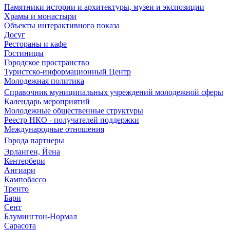
Памятники истории и архитектуры, музеи и экспозиции
Храмы и монастыри
Объекты интерактивного показа
Досуг
Рестораны и кафе
Гостиницы
Городское пространство
Туристско-информационный Центр
Молодежная политика
Справочник муниципальных учреждений молодежной сферы
Календарь мероприятий
Молодежные общественные структуры
Реестр НКО - получателей поддержки
Международные отношения
Города партнеры
Эрланген, Йена
Кентербери
Ангиари
Кампобассо
Тренто
Бари
Сент
Блумингтон-Нормал
Сарасота