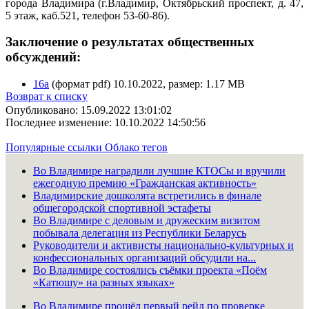
города Владимира (г.Владимир, Октябрьский проспект, д. 47,
5 этаж, каб.521, телефон 53-60-86).
Заключение о результатах общественных
обсуждений:
16а
(формат pdf) 10.10.2022, размер: 1.17 MB
Возврат к списку
Опубликовано: 15.09.2022 13:01:02
Последнее изменение: 10.10.2022 14:50:56
Популярные ссылки
Облако тегов
Во Владимире наградили лучшие КТОСы и вручили
ежегодную премию «Гражданская активность»
Владимирские дошколята встретились в финале
общегородской спортивной эстафеты
Во Владимире с деловым и дружеским визитом
побывала делегация из Республики Беларусь
Руководители и активисты национально-культурных и
конфессиональных организаций обсудили на...
Во Владимире состоялись съёмки проекта «Поём
«Катюшу» на разных языках»
Во Владимире прошёл первый рейд по проверке