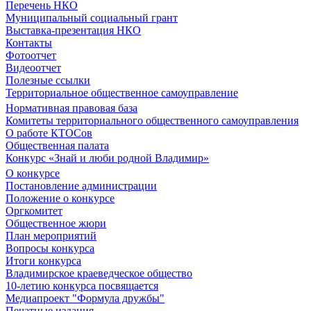
Перечень НКО
Муниципальный социальный грант
Выставка-презентация НКО
Контакты
Фотоотчет
Видеоотчет
Полезные ссылки
Территориальное общественное самоуправление
Нормативная правовая база
Комитеты территориального общественного самоуправления
О работе КТОСов
Общественная палата
Конкурс «Знай и люби родной Владимир»
О конкурсе
Постановление администрации
Положение о конкурсе
Оргкомитет
Общественное жюри
План мероприятий
Вопросы конкурса
Итоги конкурса
Владимирское краеведческое общество
10-летию конкурса посвящается
Медиапроект "Формула дружбы"
Печатные издания