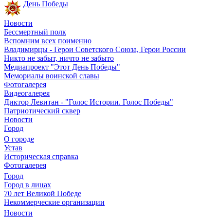
День Победы
Новости
Бессмертный полк
Вспомним всех поименно
Владимирцы - Герои Советского Союза, Герои России
Никто не забыт, ничто не забыто
Медиапроект "Этот День Победы"
Мемориалы воинской славы
Фотогалерея
Видеогалерея
Диктор Левитан - "Голос Истории. Голос Победы"
Патриотический сквер
Новости
Город
О городе
Устав
Историческая справка
Фотогалерея
Город
Город в лицах
70 лет Великой Победе
Некоммерческие организации
Новости