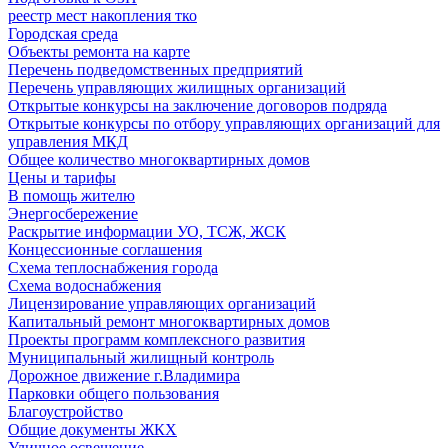
реестр мест накопления тко
Городская среда
Объекты ремонта на карте
Перечень подведомственных предприятий
Перечень управляющих жилищных организаций
Открытые конкурсы на заключение договоров подряда
Открытые конкурсы по отбору управляющих организаций для
управления МКД
Общее количество многоквартирных домов
Цены и тарифы
В помощь жителю
Энергосбережение
Раскрытие информации УО, ТСЖ, ЖСК
Концессионные соглашения
Схема теплоснабжения города
Схема водоснабжения
Лицензирование управляющих организаций
Капитальный ремонт многоквартирных домов
Проекты программ комплексного развития
Муниципальный жилищный контроль
Дорожное движение г.Владимира
Парковки общего пользования
Благоустройство
Общие документы ЖКХ
Уличное освещение