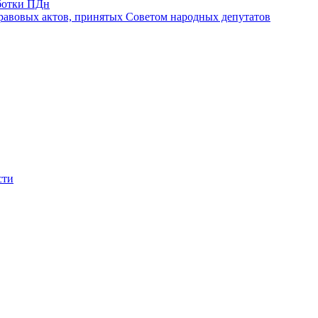
ботки ПДн
авовых актов, принятых Советом народных депутатов
сти