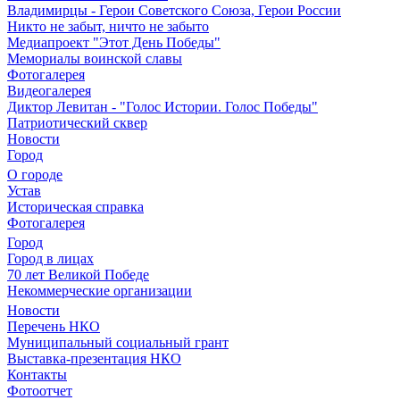
Владимирцы - Герои Советского Союза, Герои России
Никто не забыт, ничто не забыто
Медиапроект "Этот День Победы"
Мемориалы воинской славы
Фотогалерея
Видеогалерея
Диктор Левитан - "Голос Истории. Голос Победы"
Патриотический сквер
Новости
Город
О городе
Устав
Историческая справка
Фотогалерея
Город
Город в лицах
70 лет Великой Победе
Некоммерческие организации
Новости
Перечень НКО
Муниципальный социальный грант
Выставка-презентация НКО
Контакты
Фотоотчет