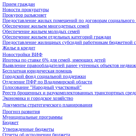
Прием граждан
Новости прокуратуры
Прокурор разъясняет
Предоставление жилых помещений по договорам социального
Обеспечение жильем многодетных семей
Обеспечение жильем молодых семей
Обеспечение жильем отдельных категорий граждан
Предоставление жилищных субсидий работникам бюджетной 
Жилье в кредит
Новостройки ВИФ
Ипотека по ставке 6% для семей, имеющих детей
Выявление правообладателей ранее учтенных объектов недви
Бесплатная юридическая помощь
Городской фонд социальной поддержки
Отделение ПФР по Владимирской области
Голосование "Народный участковый"
Реестр брошенных и разукомплектованных транспортных сред
Экономика и городское хозяйство
Документы стратегического планирования
Прогноз развития
Муниципальные программы
Бюджет
Утвержденные бюджеты
Отчеты об исполнении бюджета