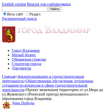
English version
Версия для слабовидящих
Весь сайт
Раздел
Расширенный поиск
Город Владимир
Малый бизнес
Обращения граждан
Стратегия города
Документы
Главная
»
Землепользование и градостроительная
деятельность
»
Общественные обсуждения, публичные
слушания по вопросам в сфере градостроительной
деятельности
»
Проект межевания территории от ул.Мира до
ул.Жуковского (Рпенский проезд) муниципального
образования город Владимир
День Победы