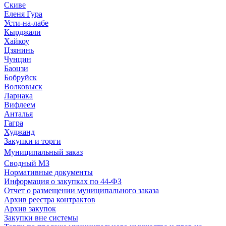
Скиве
Еленя Гура
Усти-на-лабе
Кырджали
Хайкоу
Цзянинь
Чунцин
Баоцзи
Бобруйск
Волковыск
Ларнака
Вифлеем
Анталья
Гагра
Худжанд
Закупки и торги
Муниципальный заказ
Сводный МЗ
Нормативные документы
Информация о закупках по 44-ФЗ
Отчет о размещении муниципального заказа
Архив реестра контрактов
Архив закупок
Закупки вне системы