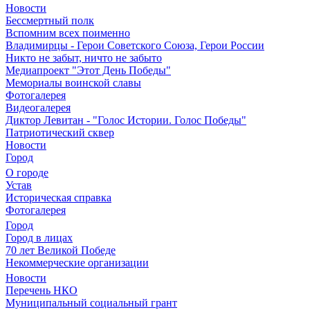
Новости
Бессмертный полк
Вспомним всех поименно
Владимирцы - Герои Советского Союза, Герои России
Никто не забыт, ничто не забыто
Медиапроект "Этот День Победы"
Мемориалы воинской славы
Фотогалерея
Видеогалерея
Диктор Левитан - "Голос Истории. Голос Победы"
Патриотический сквер
Новости
Город
О городе
Устав
Историческая справка
Фотогалерея
Город
Город в лицах
70 лет Великой Победе
Некоммерческие организации
Новости
Перечень НКО
Муниципальный социальный грант