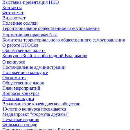
Выставка-презентация НКО
Контакты
Фотоотчет
Видеоотчет
Полезные ссылки
Территориальное общественное самоуправление
Нормативная правовая база
Комитеты территориального общественного самоуправления
О работе КТОСов
Общественная палата
Конкурс «Знай и люби родной Владимир»
О конкурсе
Постановление администрации
Положение о конкурсе
Оргкомитет
Общественное жюри
План мероприятий
Вопросы конкурса
Итоги конкурса
Владимирское краеведческое общество
10-летию конкурса посвящается
Медиапроект "Формула дружбы"
Печатные издания
Фильмы о городе
Почетные граждане города Владимира