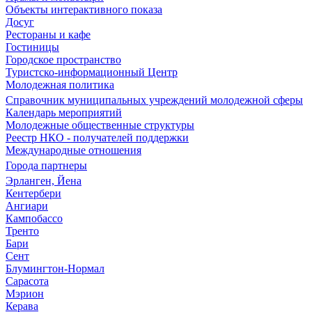
Объекты интерактивного показа
Досуг
Рестораны и кафе
Гостиницы
Городское пространство
Туристско-информационный Центр
Молодежная политика
Справочник муниципальных учреждений молодежной сферы
Календарь мероприятий
Молодежные общественные структуры
Реестр НКО - получателей поддержки
Международные отношения
Города партнеры
Эрланген, Йена
Кентербери
Ангиари
Кампобассо
Тренто
Бари
Сент
Блумингтон-Нормал
Сарасота
Мэрион
Керава