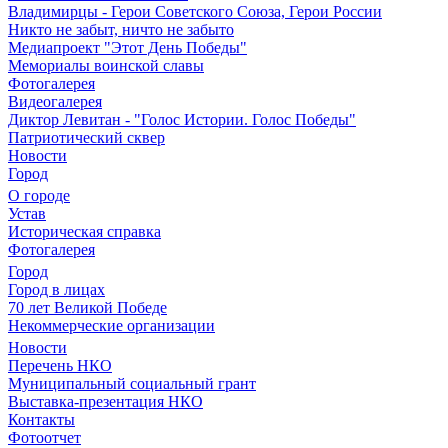
Владимирцы - Герои Советского Союза, Герои России
Никто не забыт, ничто не забыто
Медиапроект "Этот День Победы"
Мемориалы воинской славы
Фотогалерея
Видеогалерея
Диктор Левитан - "Голос Истории. Голос Победы"
Патриотический сквер
Новости
Город
О городе
Устав
Историческая справка
Фотогалерея
Город
Город в лицах
70 лет Великой Победе
Некоммерческие организации
Новости
Перечень НКО
Муниципальный социальный грант
Выставка-презентация НКО
Контакты
Фотоотчет