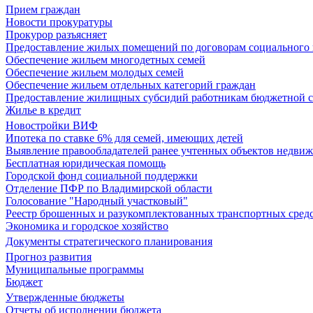
Прием граждан
Новости прокуратуры
Прокурор разъясняет
Предоставление жилых помещений по договорам социального
Обеспечение жильем многодетных семей
Обеспечение жильем молодых семей
Обеспечение жильем отдельных категорий граждан
Предоставление жилищных субсидий работникам бюджетной 
Жилье в кредит
Новостройки ВИФ
Ипотека по ставке 6% для семей, имеющих детей
Выявление правообладателей ранее учтенных объектов недви
Бесплатная юридическая помощь
Городской фонд социальной поддержки
Отделение ПФР по Владимирской области
Голосование "Народный участковый"
Реестр брошенных и разукомплектованных транспортных сред
Экономика и городское хозяйство
Документы стратегического планирования
Прогноз развития
Муниципальные программы
Бюджет
Утвержденные бюджеты
Отчеты об исполнении бюджета