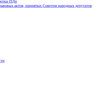
ботки ПДн
авовых актов, принятых Советом народных депутатов
сти