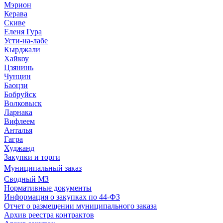
Мэрион
Керава
Скиве
Еленя Гура
Усти-на-лабе
Кырджали
Хайкоу
Цзянинь
Чунцин
Баоцзи
Бобруйск
Волковыск
Ларнака
Вифлеем
Анталья
Гагра
Худжанд
Закупки и торги
Муниципальный заказ
Сводный МЗ
Нормативные документы
Информация о закупках по 44-ФЗ
Отчет о размещении муниципального заказа
Архив реестра контрактов