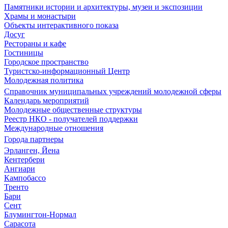
Памятники истории и архитектуры, музеи и экспозиции
Храмы и монастыри
Объекты интерактивного показа
Досуг
Рестораны и кафе
Гостиницы
Городское пространство
Туристско-информационный Центр
Молодежная политика
Справочник муниципальных учреждений молодежной сферы
Календарь мероприятий
Молодежные общественные структуры
Реестр НКО - получателей поддержки
Международные отношения
Города партнеры
Эрланген, Йена
Кентербери
Ангиари
Кампобассо
Тренто
Бари
Сент
Блумингтон-Нормал
Сарасота