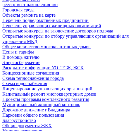
реестр мест накопления тко
Городская среда
Объекты ремонта на карте
Перечень подведомственных предприятий
Перечень управляющих жилищных организаций
Открытые конкурсы на заключение договоров подряда
Открытые конкурсы по отбору управляющих организаций для
управления МКД
Общее количество многоквартирных домов
Цены и тарифы
В помощь жителю
Энергосбережение
Раскрытие информации УО, ТСЖ, ЖСК
Концессионные соглашения
Схема теплоснабжения города
Схема водоснабжения
Лицензирование управляющих организаций
Капитальный ремонт многоквартирных домов
Проекты программ комплексного развития
Муниципальный жилищный контроль
Дорожное движение г.Владимира
Парковки общего пользования
Благоустройство
Общие документы ЖКХ
Уличное освещение