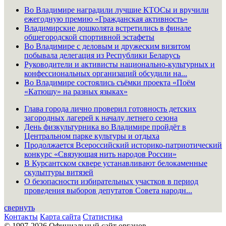
Во Владимире наградили лучшие КТОСы и вручили
ежегодную премию «Гражданская активность»
Владимирские дошколята встретились в финале
общегородской спортивной эстафеты
Во Владимире с деловым и дружеским визитом
побывала делегация из Республики Беларусь
Руководители и активисты национально-культурных и
конфессиональных организаций обсудили на...
Во Владимире состоялись съёмки проекта «Поём
«Катюшу» на разных языках»
Глава города лично проверил готовность детских
загородных лагерей к началу летнего сезона
День физкультурника во Владимире пройдёт в
Центральном парке культуры и отдыха
Продолжается Всероссийский историко-патриотический
конкурс «Связующая нить народов России»
В Курсантском сквере устанавливают белокаменные
скульптуры витязей
О безопасности избирательных участков в период
проведения выборов депутатов Совета народн...
свернуть
Контакты
Карта сайта
Статистика
© 1997-2026 Официальный сайт органов