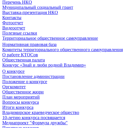
Перечень НКО
Муниципальный социальный грант
Выставка-презентация НКО
Контакты
Фотоотчет
Видеоотчет
Полезные ссылки
Территориальное общественное самоуправление
Нормативная правовая база
Комитеты территориального общественного самоуправления
О работе КТОСов
Общественная палата
Конкурс «Знай и люби родной Владимир»
О конкурсе
Постановление администрации
Положение о конкурсе
Оргкомитет
Общественное жюри
План мероприятий
Вопросы конкурса
Итоги конкурса
Владимирское краеведческое общество
10-летию конкурса посвящается
Медиапроект "Формула дружбы"
Печатные издания