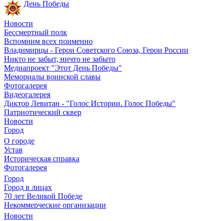
День Победы
Новости
Бессмертный полк
Вспомним всех поименно
Владимирцы - Герои Советского Союза, Герои России
Никто не забыт, ничто не забыто
Медиапроект "Этот День Победы"
Мемориалы воинской славы
Фотогалерея
Видеогалерея
Диктор Левитан - "Голос Истории. Голос Победы"
Патриотический сквер
Новости
Город
О городе
Устав
Историческая справка
Фотогалерея
Город
Город в лицах
70 лет Великой Победе
Некоммерческие организации
Новости