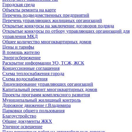
Городская среда
Объекты ремонта на карте
Перечень подведомственных предприятий
Перечень управляющих жилищных организаций
Открытые конкурсы на заключение договоров подряда
Открытые конкурсы по отбору управляющих организаций для
управления МКД
Общее количество многоквартирных домов
Цены и тарифы
В помощь жителю
Энергосбережение
Раскрытие информации УО, ТСЖ, ЖСК
Концессионные соглашения
Схема теплоснабжения города
Схема водоснабжения
Лицензирование управляющих организаций
Капитальный ремонт многоквартирных домов
Проекты программ комплексного развития
Муниципальный жилищный контроль
Дорожное движение г.Владимира
Парковки общего пользования
Благоустройство
Общие документы ЖКХ
Уличное освещение
План ремонтных работ на автомобильных дорогах