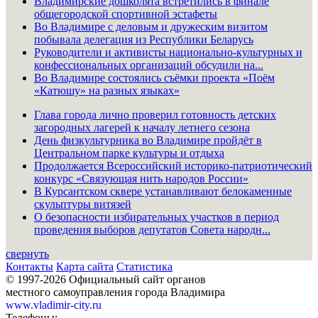
Владимирские дошколята встретились в финале
общегородской спортивной эстафеты
Во Владимире с деловым и дружеским визитом
побывала делегация из Республики Беларусь
Руководители и активисты национально-культурных и
конфессиональных организаций обсудили на...
Во Владимире состоялись съёмки проекта «Поём
«Катюшу» на разных языках»
Глава города лично проверил готовность детских
загородных лагерей к началу летнего сезона
День физкультурника во Владимире пройдёт в
Центральном парке культуры и отдыха
Продолжается Всероссийский историко-патриотический
конкурс «Связующая нить народов России»
В Курсантском сквере устанавливают белокаменные
скульптуры витязей
О безопасности избирательных участков в период
проведения выборов депутатов Совета народн...
свернуть
Контакты
Карта сайта
Статистика
© 1997-2026 Официальный сайт органов
местного самоуправления города Владимира
www.vladimir-city.ru
Телефоны: