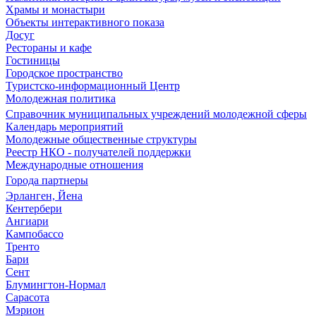
Храмы и монастыри
Объекты интерактивного показа
Досуг
Рестораны и кафе
Гостиницы
Городское пространство
Туристско-информационный Центр
Молодежная политика
Справочник муниципальных учреждений молодежной сферы
Календарь мероприятий
Молодежные общественные структуры
Реестр НКО - получателей поддержки
Международные отношения
Города партнеры
Эрланген, Йена
Кентербери
Ангиари
Кампобассо
Тренто
Бари
Сент
Блумингтон-Нормал
Сарасота
Мэрион