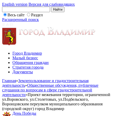
English version
Версия для слабовидящих
Весь сайт
Раздел
Расширенный поиск
Город Владимир
Малый бизнес
Обращения граждан
Стратегия города
Документы
Главная
»
Землепользование и градостроительная
деятельность
»
Общественные обсуждения, публичные
слушания по вопросам в сфере градостроительной
деятельности
»
Проект межевания территории, ограниченной
ул.Воровского, ул.Столетовых, ул.Подбельского,
Воронцовским переулком муниципального образования
(городской округ) город Владимир
День Победы