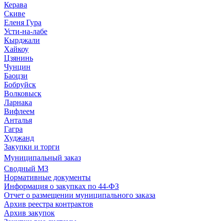
Керава
Скиве
Еленя Гура
Усти-на-лабе
Кырджали
Хайкоу
Цзянинь
Чунцин
Баоцзи
Бобруйск
Волковыск
Ларнака
Вифлеем
Анталья
Гагра
Худжанд
Закупки и торги
Муниципальный заказ
Сводный МЗ
Нормативные документы
Информация о закупках по 44-ФЗ
Отчет о размещении муниципального заказа
Архив реестра контрактов
Архив закупок