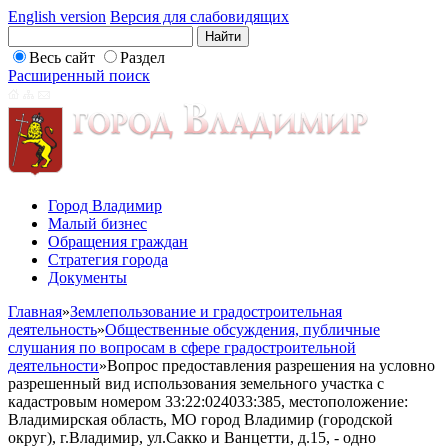
English version
Версия для слабовидящих
Весь сайт
Раздел
Расширенный поиск
Город Владимир
Малый бизнес
Обращения граждан
Стратегия города
Документы
Главная
»
Землепользование и градостроительная
деятельность
»
Общественные обсуждения, публичные
слушания по вопросам в сфере градостроительной
деятельности
»
Вопрос предоставления разрешения на условно
разрешенный вид использования земельного участка с
кадастровым номером 33:22:024033:385, местоположение:
Владимирская область, МО город Владимир (городской
округ), г.Владимир, ул.Сакко и Ванцетти, д.15, - одно