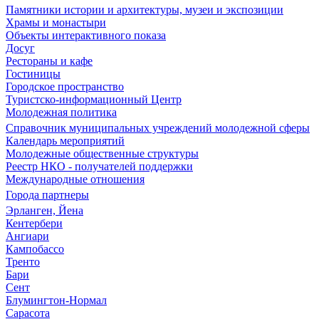
Памятники истории и архитектуры, музеи и экспозиции
Храмы и монастыри
Объекты интерактивного показа
Досуг
Рестораны и кафе
Гостиницы
Городское пространство
Туристско-информационный Центр
Молодежная политика
Справочник муниципальных учреждений молодежной сферы
Календарь мероприятий
Молодежные общественные структуры
Реестр НКО - получателей поддержки
Международные отношения
Города партнеры
Эрланген, Йена
Кентербери
Ангиари
Кампобассо
Тренто
Бари
Сент
Блумингтон-Нормал
Сарасота