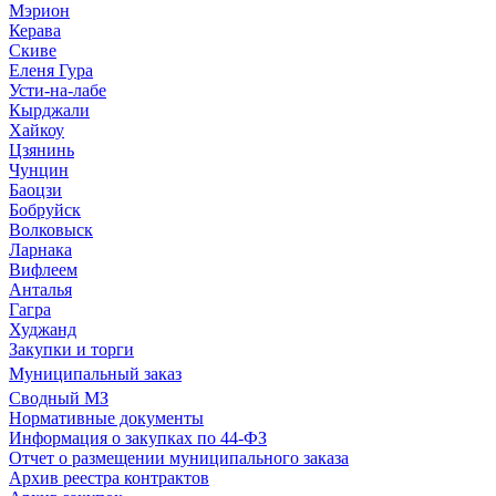
Мэрион
Керава
Скиве
Еленя Гура
Усти-на-лабе
Кырджали
Хайкоу
Цзянинь
Чунцин
Баоцзи
Бобруйск
Волковыск
Ларнака
Вифлеем
Анталья
Гагра
Худжанд
Закупки и торги
Муниципальный заказ
Сводный МЗ
Нормативные документы
Информация о закупках по 44-ФЗ
Отчет о размещении муниципального заказа
Архив реестра контрактов