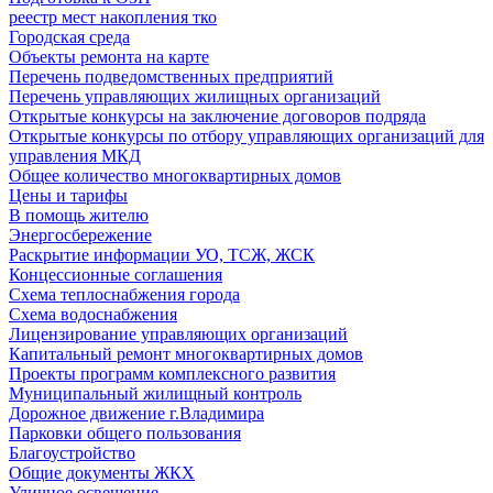
реестр мест накопления тко
Городская среда
Объекты ремонта на карте
Перечень подведомственных предприятий
Перечень управляющих жилищных организаций
Открытые конкурсы на заключение договоров подряда
Открытые конкурсы по отбору управляющих организаций для
управления МКД
Общее количество многоквартирных домов
Цены и тарифы
В помощь жителю
Энергосбережение
Раскрытие информации УО, ТСЖ, ЖСК
Концессионные соглашения
Схема теплоснабжения города
Схема водоснабжения
Лицензирование управляющих организаций
Капитальный ремонт многоквартирных домов
Проекты программ комплексного развития
Муниципальный жилищный контроль
Дорожное движение г.Владимира
Парковки общего пользования
Благоустройство
Общие документы ЖКХ
Уличное освещение