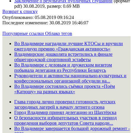
Заключение о результатах публичных слушаний
(формат
pdf) 30.08.2019, размер: 0.69 MB
Возврат к списку
Опубликовано: 05.08.2019 09:16:24
Последнее изменение: 30.08.2019 16:46:07
Популярные ссылки
Облако тегов
Во Владимире наградили лучшие КТОСы и вручили
ежегодную премию «Гражданская активность»
Владимирские дошколята встретились в финале
общегородской спортивной эстафеты
Во Владимире с деловым и дружеским визитом
побывала делегация из Республики Беларусь
Руководители и активисты национально-культурных и
конфессиональных организаций обсудили на...
Во Владимире состоялись съёмки проекта «Поём
«Катюшу» на разных языках»
Глава города лично проверил готовность детских
загородных лагерей к началу летнего сезона
Город Владимир принял делегацию из Шахтёрска
О безопасности избирательных участков в период
проведения выборов депутатов Совета народн...
Во Владимире завершается большой дорожный ремонт -