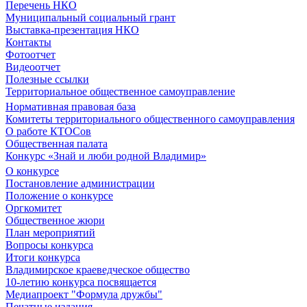
Перечень НКО
Муниципальный социальный грант
Выставка-презентация НКО
Контакты
Фотоотчет
Видеоотчет
Полезные ссылки
Территориальное общественное самоуправление
Нормативная правовая база
Комитеты территориального общественного самоуправления
О работе КТОСов
Общественная палата
Конкурс «Знай и люби родной Владимир»
О конкурсе
Постановление администрации
Положение о конкурсе
Оргкомитет
Общественное жюри
План мероприятий
Вопросы конкурса
Итоги конкурса
Владимирское краеведческое общество
10-летию конкурса посвящается
Медиапроект "Формула дружбы"
Печатные издания