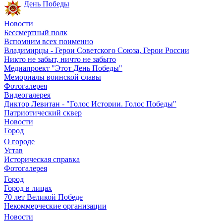
День Победы
Новости
Бессмертный полк
Вспомним всех поименно
Владимирцы - Герои Советского Союза, Герои России
Никто не забыт, ничто не забыто
Медиапроект "Этот День Победы"
Мемориалы воинской славы
Фотогалерея
Видеогалерея
Диктор Левитан - "Голос Истории. Голос Победы"
Патриотический сквер
Новости
Город
О городе
Устав
Историческая справка
Фотогалерея
Город
Город в лицах
70 лет Великой Победе
Некоммерческие организации
Новости