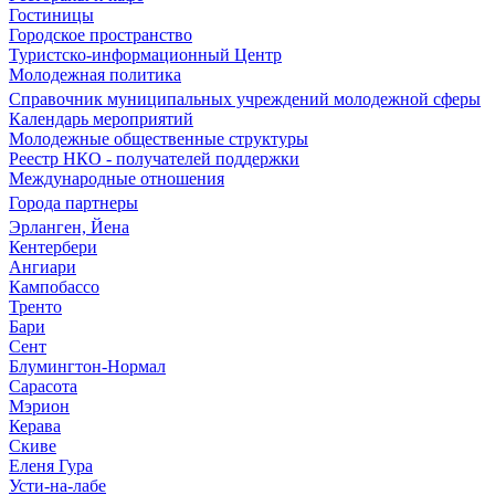
Гостиницы
Городское пространство
Туристско-информационный Центр
Молодежная политика
Справочник муниципальных учреждений молодежной сферы
Календарь мероприятий
Молодежные общественные структуры
Реестр НКО - получателей поддержки
Международные отношения
Города партнеры
Эрланген, Йена
Кентербери
Ангиари
Кампобассо
Тренто
Бари
Сент
Блумингтон-Нормал
Сарасота
Мэрион
Керава
Скиве
Еленя Гура
Усти-на-лабе