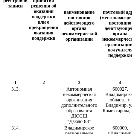
реестровой
принятия
записи
решения об
оказании
наименование
почтовый адр
поддержки
постоянно
(местонахожден
или о
действующего
постоянно
прекращении
органа
действующег
оказания
некоммерческой
органа
поддержки
организации
некоммерческ
организации 
получателя
поддержки
1
2
3
4
313.
Автономная
600027,
некоммерческая
Владимирска
организация
область, г.
дополнительного
Владимир, ул
образования
Комиссарова, д
ДЮСШ
"Дзюдо-88"
314.
Владимирское
600009,
региональное
г.Владимир,