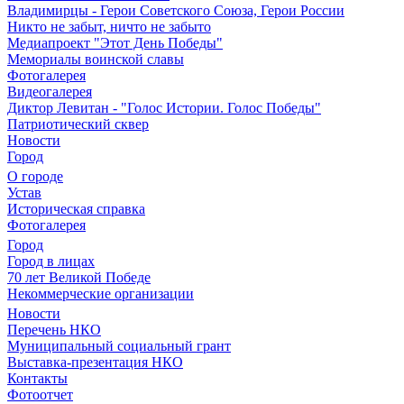
Владимирцы - Герои Советского Союза, Герои России
Никто не забыт, ничто не забыто
Медиапроект "Этот День Победы"
Мемориалы воинской славы
Фотогалерея
Видеогалерея
Диктор Левитан - "Голос Истории. Голос Победы"
Патриотический сквер
Новости
Город
О городе
Устав
Историческая справка
Фотогалерея
Город
Город в лицах
70 лет Великой Победе
Некоммерческие организации
Новости
Перечень НКО
Муниципальный социальный грант
Выставка-презентация НКО
Контакты
Фотоотчет