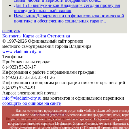
семьи, любви и верности поздравили боле...
Для 1515 выпускников Владимира сегодня прозвучал
последний школьный звонок
Начальник Департамента по финансово-экономической
политике и обеспечению социальных гарант...
свернуть
Контакты
Карта сайта
Статистика
© 1997-2026 Официальный сайт органов
местного самоуправления города Владимира
www.vladimir-city.ru
Телефоны:
Приёмная главы города:
8 (4922) 53-28-17
Информация о работе с обращениями граждан:
8 (4922) 35-33-33, 35-41-26
Информация по вопросам регистрации писем от организаций
8 (4922) 53-24-91
Адреса электронной почты:
info@vladimir-city.ru
для контактов и официальной переписки
сообщить об ошибке на сайте
Для качественного предоставления услуг, сайт vladimir-city.ru собирает мет
компьютере пользователя (сведения о местоположении; ip-адрес; тип, язык, верс
Внимание! Функционал сайта vladimir-city.ru собирает метаданные вновь зашедших
пришел на сайт пользователь; какие страницы открывает). Собранная информация
пользователей (cookie, данные об IP-адресе и местоположении) - это необходимо
посредством интернет-сервисов LiveInternet, Яндекс.Метрика, Awstats). Нажим
для корректной работы ресурса, если вы не хотите, чтобы эти данные
сборе метаданных на нашем сайте и ознакомлены с
Политикой администрации гор
обрабатывались, то должны покинуть сайт.
Политика
администрации города