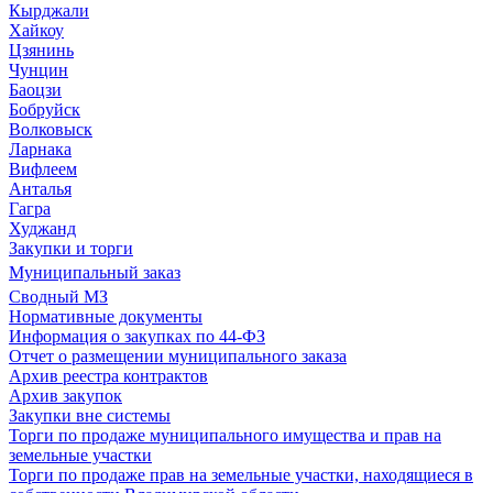
Кырджали
Хайкоу
Цзянинь
Чунцин
Баоцзи
Бобруйск
Волковыск
Ларнака
Вифлеем
Анталья
Гагра
Худжанд
Закупки и торги
Муниципальный заказ
Сводный МЗ
Нормативные документы
Информация о закупках по 44-ФЗ
Отчет о размещении муниципального заказа
Архив реестра контрактов
Архив закупок
Закупки вне системы
Торги по продаже муниципального имущества и прав на
земельные участки
Торги по продаже прав на земельные участки, находящиеся в