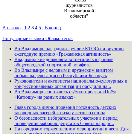
журналистов
Владимирской
области"
В начало
1
2
3
4
5
В конец
Популярные ссылки
Облако тегов
Во Владимире наградили лучшие КТОСы и вручили
ежегодную премию «Гражданская активность»
Владимирские дошколята встретились в финале
общегородской спортивной эстафеты
Во Владимире с деловым и дружеским визитом
побывала делегация из Республики Беларусь
Руководители и активисты национально-культурных и
конфессиональных организаций обсудили на...
Во Владимире состоялись съёмки проекта «Поём
«Катюшу» на разных языках»
Глава города лично проверил готовность детских
загородных лагерей к началу летнего сезона
О безопасности избирательных участков в период
проведения выборов депутатов Совета народн...
На городском торжественном мероприятии в честь Дня