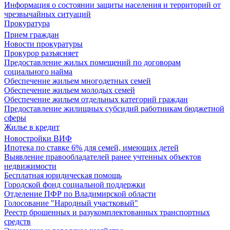
Информация о состоянии защиты населения и территорий от
чрезвычайных ситуаций
Прокуратура
Прием граждан
Новости прокуратуры
Прокурор разъясняет
Предоставление жилых помещений по договорам
социального найма
Обеспечение жильем многодетных семей
Обеспечение жильем молодых семей
Обеспечение жильем отдельных категорий граждан
Предоставление жилищных субсидий работникам бюджетной
сферы
Жилье в кредит
Новостройки ВИФ
Ипотека по ставке 6% для семей, имеющих детей
Выявление правообладателей ранее учтенных объектов
недвижимости
Бесплатная юридическая помощь
Городской фонд социальной поддержки
Отделение ПФР по Владимирской области
Голосование "Народный участковый"
Реестр брошенных и разукомплектованных транспортных
средств