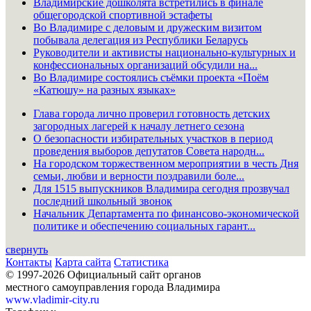
Владимирские дошколята встретились в финале
общегородской спортивной эстафеты
Во Владимире с деловым и дружеским визитом
побывала делегация из Республики Беларусь
Руководители и активисты национально-культурных и
конфессиональных организаций обсудили на...
Во Владимире состоялись съёмки проекта «Поём
«Катюшу» на разных языках»
Глава города лично проверил готовность детских
загородных лагерей к началу летнего сезона
О безопасности избирательных участков в период
проведения выборов депутатов Совета народн...
На городском торжественном мероприятии в честь Дня
семьи, любви и верности поздравили боле...
Для 1515 выпускников Владимира сегодня прозвучал
последний школьный звонок
Начальник Департамента по финансово-экономической
политике и обеспечению социальных гарант...
свернуть
Контакты
Карта сайта
Статистика
© 1997-2026 Официальный сайт органов
местного самоуправления города Владимира
www.vladimir-city.ru