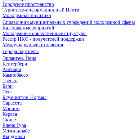
Городское пространство
Туристско-информационный Центр
Молодежная политика
Справочник муниципальных учреждений молодежной сферы
Календарь мероприятий
Молодежные общественные структуры
Реестр НКО - получателей поддержки
Международные отношения
Города партнеры
Эрланген, Йена
Кентербери
Ангиари
Кампобассо
Тренто
Бари
Сент
Блумингтон-Нормал
Сарасота
Мэрион
Керава
Скиве
Еленя Гура
Усти-на-лабе
Кырджали