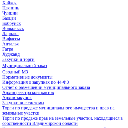
Хайкоу
Цзянинь
Чунцин
Баоцзи
Бобруйск
Волковыск
Ларнака
Вифлеем
Анталья
Гагра
Худжанд
Закупки и торги
Муниципальный заказ
Сводный МЗ
Нормативные документы
Информация о закупках по 44-ФЗ
Отчет о размещении муниципального заказа
Архив реестра контрактов
Архив закупок
Закупки вне системы
Торги по продаже муниципального имущества и прав на
земельные участки
Торги по продаже прав на земельные участки, находящиеся в
собственности Владимирской области