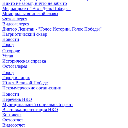
Никто не забыт, ничто не забыто
Медиапроект "Этот День Победы"
Мемориалы воинской славы
Фотогалерея
Видеогалерея
Диктор Левитан - "Голос Истории. Голос Победы"
Патриотический сквер
Новости
Город
О городе
Устав
Историческая справка
Фотогалерея
Город
Город в лицах
70 лет Великой Победе
Некоммерческие организации
Новости
Перечень НКО
Муниципальный социальный грант
Выставка-презентация НКО
Контакты
Фотоотчет
Видеоотчет