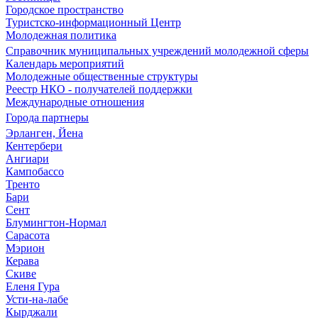
Городское пространство
Туристско-информационный Центр
Молодежная политика
Справочник муниципальных учреждений молодежной сферы
Календарь мероприятий
Молодежные общественные структуры
Реестр НКО - получателей поддержки
Международные отношения
Города партнеры
Эрланген, Йена
Кентербери
Ангиари
Кампобассо
Тренто
Бари
Сент
Блумингтон-Нормал
Сарасота
Мэрион
Керава
Скиве
Еленя Гура
Усти-на-лабе
Кырджали