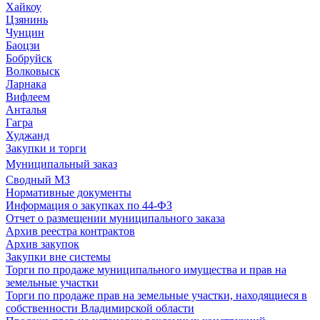
Хайкоу
Цзянинь
Чунцин
Баоцзи
Бобруйск
Волковыск
Ларнака
Вифлеем
Анталья
Гагра
Худжанд
Закупки и торги
Муниципальный заказ
Сводный МЗ
Нормативные документы
Информация о закупках по 44-ФЗ
Отчет о размещении муниципального заказа
Архив реестра контрактов
Архив закупок
Закупки вне системы
Торги по продаже муниципального имущества и прав на
земельные участки
Торги по продаже прав на земельные участки, находящиеся в
собственности Владимирской области