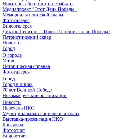
Никто не забыт, ничто не забыто
Медиапроект "Этот День Победы"
Мемориалы воинской славы
Фотогалерея
Видеогалерея
Диктор Левитан - "Голос Истории. Голос Победы"
Патриотический сквер
Новости
Город
О городе
Устав
Историческая справка
Фотогалерея
Город
Город в лицах
70 лет Великой Победе
Некоммерческие организации
Новости
Перечень НКО
Муниципальный социальный грант
Выставка-презентация НКО
Контакты
Фотоотчет
Видеоотчет