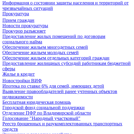
Информация о состоянии защиты населения и территорий от
чрезвычайных ситуаций
Прокуратура
Прием граждан
Новости прокуратуры
Прокурор разъясняет
Предоставление жилых помещений по договорам
социального найма
Обеспечение жильем многодетных семей
Обеспечение жильем молодых семей
Обеспечение жильем отдельных категорий граждан
Предоставление жилищных субсидий работникам бюджетной
сферы
Жилье в кредит
Новостройки ВИФ
Ипотека по ставке 6% для семей, имеющих детей
Выявление правообладателей ранее учтенных объектов
недвижимости
Бесплатная юридическая помощь
Городской фонд социальной поддержки
Отделение ПФР по Владимирской области
Голосование "Народный участковый"
Реестр брошенных и разукомплектованных транспортных
средств