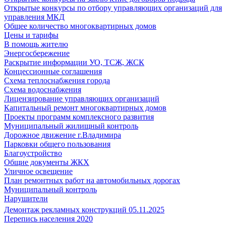
Открытые конкурсы по отбору управляющих организаций для
управления МКД
Общее количество многоквартирных домов
Цены и тарифы
В помощь жителю
Энергосбережение
Раскрытие информации УО, ТСЖ, ЖСК
Концессионные соглашения
Схема теплоснабжения города
Схема водоснабжения
Лицензирование управляющих организаций
Капитальный ремонт многоквартирных домов
Проекты программ комплексного развития
Муниципальный жилищный контроль
Дорожное движение г.Владимира
Парковки общего пользования
Благоустройство
Общие документы ЖКХ
Уличное освещение
План ремонтных работ на автомобильных дорогах
Муниципальный контроль
Нарушители
Демонтаж рекламных конструкций 05.11.2025
Перепись населения 2020