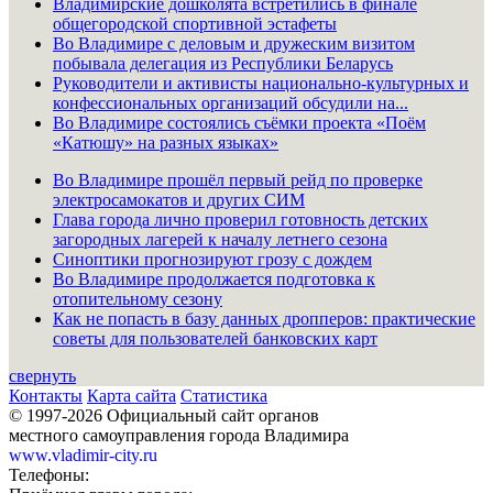
Владимирские дошколята встретились в финале
общегородской спортивной эстафеты
Во Владимире с деловым и дружеским визитом
побывала делегация из Республики Беларусь
Руководители и активисты национально-культурных и
конфессиональных организаций обсудили на...
Во Владимире состоялись съёмки проекта «Поём
«Катюшу» на разных языках»
Во Владимире прошёл первый рейд по проверке
электросамокатов и других СИМ
Глава города лично проверил готовность детских
загородных лагерей к началу летнего сезона
Синоптики прогнозируют грозу с дождем
Во Владимире продолжается подготовка к
отопительному сезону
Как не попасть в базу данных дропперов: практические
советы для пользователей банковских карт
свернуть
Контакты
Карта сайта
Статистика
© 1997-2026 Официальный сайт органов
местного самоуправления города Владимира
www.vladimir-city.ru
Телефоны: