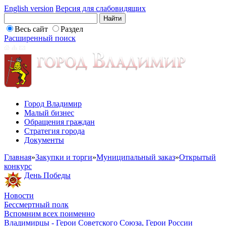
English version
Версия для слабовидящих
Весь сайт
Раздел
Расширенный поиск
Город Владимир
Малый бизнес
Обращения граждан
Стратегия города
Документы
Главная
»
Закупки и торги
»
Муниципальный заказ
»
Открытый
конкурс
День Победы
Новости
Бессмертный полк
Вспомним всех поименно
Владимирцы - Герои Советского Союза, Герои России