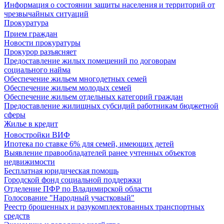
Информация о состоянии защиты населения и территорий от
чрезвычайных ситуаций
Прокуратура
Прием граждан
Новости прокуратуры
Прокурор разъясняет
Предоставление жилых помещений по договорам
социального найма
Обеспечение жильем многодетных семей
Обеспечение жильем молодых семей
Обеспечение жильем отдельных категорий граждан
Предоставление жилищных субсидий работникам бюджетной
сферы
Жилье в кредит
Новостройки ВИФ
Ипотека по ставке 6% для семей, имеющих детей
Выявление правообладателей ранее учтенных объектов
недвижимости
Бесплатная юридическая помощь
Городской фонд социальной поддержки
Отделение ПФР по Владимирской области
Голосование "Народный участковый"
Реестр брошенных и разукомплектованных транспортных
средств