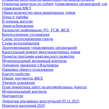
Открытые конкурсы по отбору управляющих организаций для
управления МКД
Общее количество многоквартирных домов
Цены и тарифы
В помощь жителю
Энергосбережение
Раскрытие информации УО, ТСЖ, ЖСК
Концессионные соглашения
Схема теплоснабжения города
Схема водоснабжения
Лицензирование управляющих организаций
Капитальный ремонт многоквартирных домов
Проекты программ комплексного развития
Муниципальный жилищный контроль
Дорожное движение г.Владимира
Парковки общего пользования
Благоустройство
Общие документы ЖКХ
Уличное освещение
План ремонтных работ на автомобильных дорогах
Муниципальный контроль
Нарушители
Демонтаж рекламных конструкций 05.11.2025
Перепись населения 2020