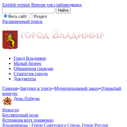
English version
Версия для слабовидящих
Весь сайт
Раздел
Расширенный поиск
Город Владимир
Малый бизнес
Обращения граждан
Стратегия города
Документы
Главная
»
Закупки и торги
»
Муниципальный заказ
»
Открытый
конкурс
День Победы
Новости
Бессмертный полк
Вспомним всех поименно
Владимирцы - Герои Советского Союза, Герои России