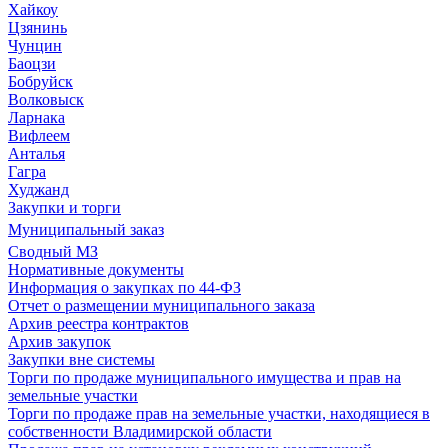
Хайкоу
Цзянинь
Чунцин
Баоцзи
Бобруйск
Волковыск
Ларнака
Вифлеем
Анталья
Гагра
Худжанд
Закупки и торги
Муниципальный заказ
Сводный МЗ
Нормативные документы
Информация о закупках по 44-ФЗ
Отчет о размещении муниципального заказа
Архив реестра контрактов
Архив закупок
Закупки вне системы
Торги по продаже муниципального имущества и прав на
земельные участки
Торги по продаже прав на земельные участки, находящиеся в
собственности Владимирской области