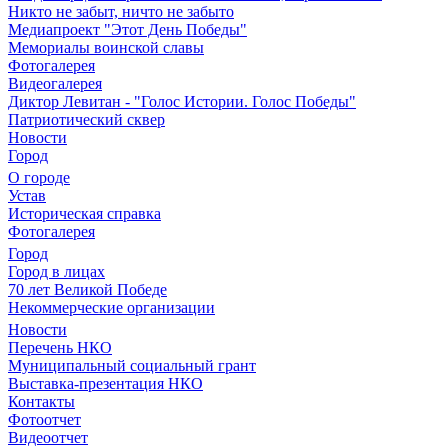
Никто не забыт, ничто не забыто
Медиапроект "Этот День Победы"
Мемориалы воинской славы
Фотогалерея
Видеогалерея
Диктор Левитан - "Голос Истории. Голос Победы"
Патриотический сквер
Новости
Город
О городе
Устав
Историческая справка
Фотогалерея
Город
Город в лицах
70 лет Великой Победе
Некоммерческие организации
Новости
Перечень НКО
Муниципальный социальный грант
Выставка-презентация НКО
Контакты
Фотоотчет
Видеоотчет