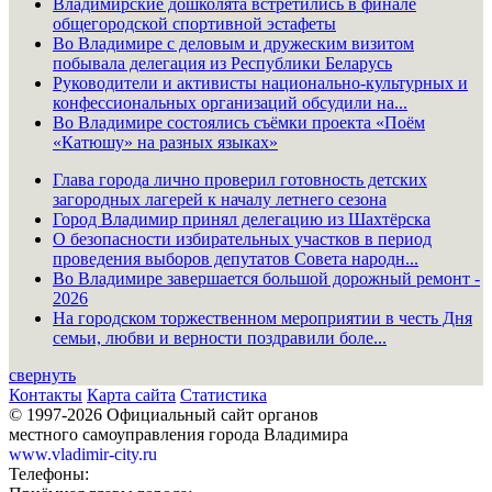
Владимирские дошколята встретились в финале
общегородской спортивной эстафеты
Во Владимире с деловым и дружеским визитом
побывала делегация из Республики Беларусь
Руководители и активисты национально-культурных и
конфессиональных организаций обсудили на...
Во Владимире состоялись съёмки проекта «Поём
«Катюшу» на разных языках»
Глава города лично проверил готовность детских
загородных лагерей к началу летнего сезона
Город Владимир принял делегацию из Шахтёрска
О безопасности избирательных участков в период
проведения выборов депутатов Совета народн...
Во Владимире завершается большой дорожный ремонт -
2026
На городском торжественном мероприятии в честь Дня
семьи, любви и верности поздравили боле...
свернуть
Контакты
Карта сайта
Статистика
© 1997-2026 Официальный сайт органов
местного самоуправления города Владимира
www.vladimir-city.ru
Телефоны: