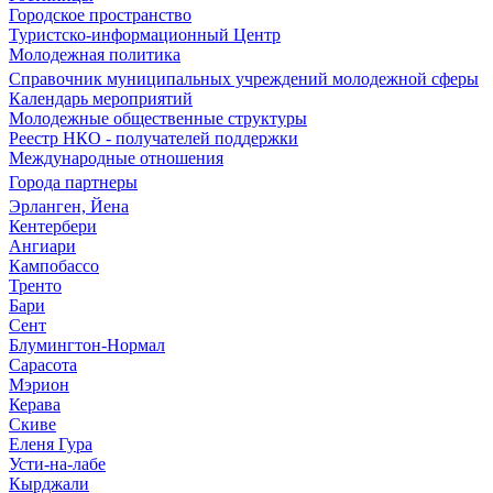
Городское пространство
Туристско-информационный Центр
Молодежная политика
Справочник муниципальных учреждений молодежной сферы
Календарь мероприятий
Молодежные общественные структуры
Реестр НКО - получателей поддержки
Международные отношения
Города партнеры
Эрланген, Йена
Кентербери
Ангиари
Кампобассо
Тренто
Бари
Сент
Блумингтон-Нормал
Сарасота
Мэрион
Керава
Скиве
Еленя Гура
Усти-на-лабе
Кырджали