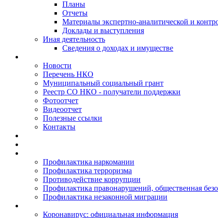
Планы
Отчеты
Материалы экспертно-аналитической и контр
Доклады и выступления
Иная деятельность
Сведения о доходах и имуществе
Новости
Перечень НКО
Муниципальный социальный грант
Реестр СО НКО - получатели поддержки
Фотоотчет
Видеоотчет
Полезные ссылки
Контакты
Профилактика наркомании
Профилактика терроризма
Противодействие коррупции
Профилактика правонарушений, общественная безо
Профилактика незаконной миграции
Коронавирус: официальная информация