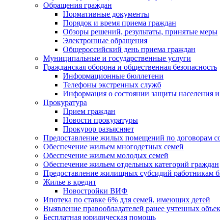
Обращения граждан
Нормативные документы
Порядок и время приема граждан
Обзоры решений, результаты, принятые меры
Электронные обращения
Общероссийский день приема граждан
Муниципальные и государственные услуги
Гражданская оборона и общественная безопасность
Информационные бюллетени
Телефоны экстренных служб
Информация о состоянии защиты населения и
Прокуратура
Прием граждан
Новости прокуратуры
Прокурор разъясняет
Предоставление жилых помещений по договорам с
Обеспечение жильем многодетных семей
Обеспечение жильем молодых семей
Обеспечение жильем отдельных категорий граждан
Предоставление жилищных субсидий работникам 
Жилье в кредит
Новостройки ВИФ
Ипотека по ставке 6% для семей, имеющих детей
Выявление правообладателей ранее учтенных объе
Бесплатная юридическая помощь