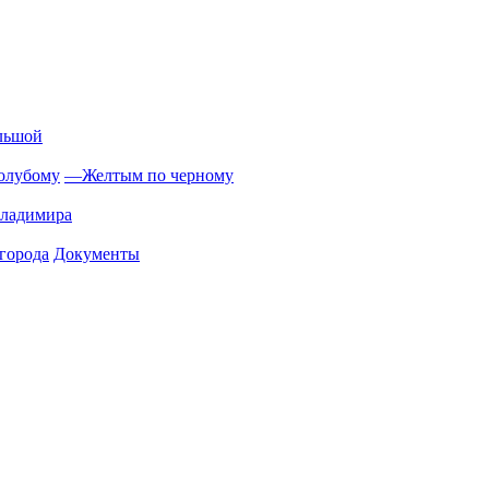
льшой
олубому
—
Желтым по черному
Владимира
города
Документы