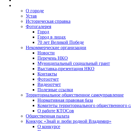
О городе
Устав
Историческая справка
Фотогалерея
Город
Город в лицах
70 лет Великой Победе
Некоммерческие организации
Новости
Перечень НКО
Муниципальный социальный грант
Выставка-презентация НКО
Контакты
Фотоотчет
Видеоотчет
Полезные ссылки
Территориальное общественное самоуправление
Нормативная правовая база
Комитеты территориального общественного 
О работе КТОСов
Общественная палата
Конкурс «Знай и люби родной Владимир»
О конкурсе