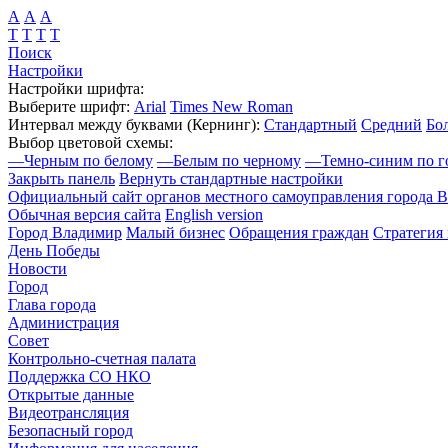
А
А
А
Т
Т
Т
Т
Поиск
Настройки
Настройки шрифта:
Выберите шрифт:
Arial
Times New Roman
Интервал между буквами
(Кернинг)
:
Стандартный
Средний
Бо
Выбор цветовой схемы:
—
Черным по белому
—
Белым по черному
—
Темно-синим по г
Закрыть панель
Вернуть стандартные настройки
Официальный сайт органов местного самоуправления города 
Обычная версия сайта
English version
Город Владимир
Малый бизнес
Обращения граждан
Стратегия 
День Победы
Новости
Город
Глава города
Администрация
Совет
Контрольно-счетная палата
Поддержка СО НКО
Открытые данные
Видеотрансляция
Безопасный город