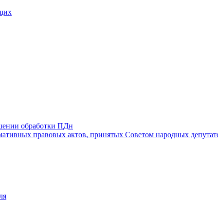
щих
ошении обработки ПДн
ативных правовых актов, принятых Советом народных депутат
ля