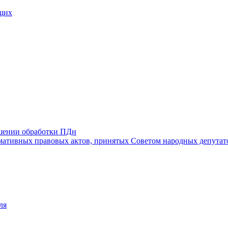
щих
ошении обработки ПДн
ативных правовых актов, принятых Советом народных депутат
ля