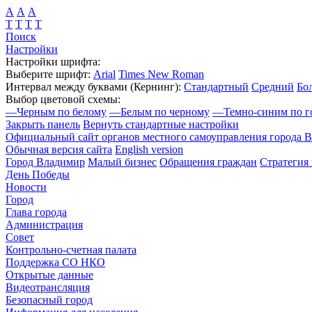
А
А
А
Т
Т
Т
Т
Поиск
Настройки
Настройки шрифта:
Выберите шрифт:
Arial
Times New Roman
Интервал между буквами
(Кернинг)
:
Стандартный
Средний
Бо
Выбор цветовой схемы:
—
Черным по белому
—
Белым по черному
—
Темно-синим по г
Закрыть панель
Вернуть стандартные настройки
Официальный сайт органов местного самоуправления города 
Обычная версия сайта
English version
Город Владимир
Малый бизнес
Обращения граждан
Стратегия 
День Победы
Новости
Город
Глава города
Администрация
Совет
Контрольно-счетная палата
Поддержка СО НКО
Открытые данные
Видеотрансляция
Безопасный город