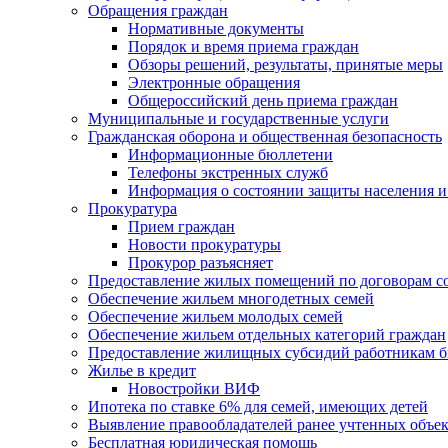
Обращения граждан
Нормативные документы
Порядок и время приема граждан
Обзоры решений, результаты, принятые меры
Электронные обращения
Общероссийский день приема граждан
Муниципальные и государственные услуги
Гражданская оборона и общественная безопасность
Информационные бюллетени
Телефоны экстренных служб
Информация о состоянии защиты населения и
Прокуратура
Прием граждан
Новости прокуратуры
Прокурор разъясняет
Предоставление жилых помещений по договорам с
Обеспечение жильем многодетных семей
Обеспечение жильем молодых семей
Обеспечение жильем отдельных категорий граждан
Предоставление жилищных субсидий работникам 
Жилье в кредит
Новостройки ВИФ
Ипотека по ставке 6% для семей, имеющих детей
Выявление правообладателей ранее учтенных объе
Бесплатная юридическая помощь