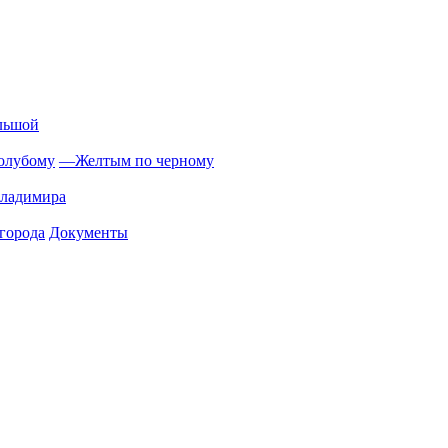
льшой
олубому
—
Желтым по черному
Владимира
города
Документы