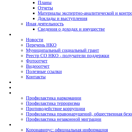
Планы
Отчеты
Материалы экспертно-аналитической и контр
Доклады и выступления
Иная деятельность
Сведения о доходах и имуществе
Новости
Перечень НКО
Муниципальный социальный грант
Реестр СО НКО - получатели поддержки
Фотоотчет
Видеоотчет
Полезные ссылки
Контакты
Профилактика наркомании
Профилактика терроризма
Противодействие коррупции
Профилактика правонарушений, общественная безо
Профилактика незаконной миграции
Коронавирус: официальная информация