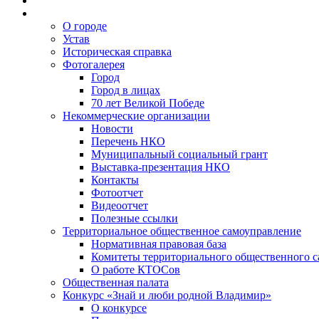
О городе
Устав
Историческая справка
Фотогалерея
Город
Город в лицах
70 лет Великой Победе
Некоммерческие организации
Новости
Перечень НКО
Муниципальный социальный грант
Выставка-презентация НКО
Контакты
Фотоотчет
Видеоотчет
Полезные ссылки
Территориальное общественное самоуправление
Нормативная правовая база
Комитеты территориального общественного 
О работе КТОСов
Общественная палата
Конкурс «Знай и люби родной Владимир»
О конкурсе