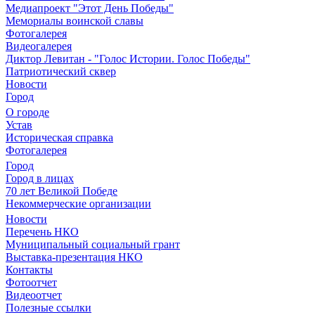
Медиапроект "Этот День Победы"
Мемориалы воинской славы
Фотогалерея
Видеогалерея
Диктор Левитан - "Голос Истории. Голос Победы"
Патриотический сквер
Новости
Город
О городе
Устав
Историческая справка
Фотогалерея
Город
Город в лицах
70 лет Великой Победе
Некоммерческие организации
Новости
Перечень НКО
Муниципальный социальный грант
Выставка-презентация НКО
Контакты
Фотоотчет
Видеоотчет
Полезные ссылки