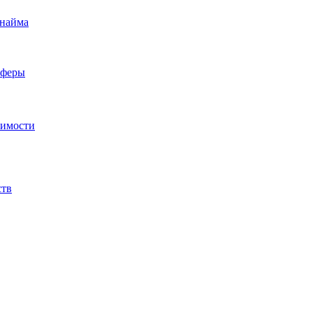
 найма
сферы
жимости
ств