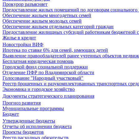
Прокурор разъясняет
Предоставление жилых помещений по договорам социального
Обеспечение жильем многодетных семей
Обеспечение жильем молодых семей
Обеспечение жильем отдельных категорий граждан
Предоставление жилищных субсидий работникам бюджетной 
Жилье в кредит
Новостройки ВИФ
Ипотека по ставке 6% для семей, имеющих детей
Выявление правообладателей ранее учтенных объектов недви
Бесплатная юридическая помощь
Городской фонд социальной поддержки
Отделение ПФР по Владимирской области
Голосование "Народный участковый"
Реестр брошенных и разукомплектованных транспортных сред
Экономика и городское хозяйство
Документы стратегического планирования
Прогноз развития
Муниципальные программы
Бюджет
Утвержденные бюджеты
Отчеты об исполнении бюджета
Проекты бюджетов
Реестр расходных обязательств