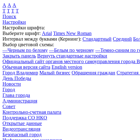
А
А
А
Т
Т
Т
Т
Поиск
Настройки
Настройки шрифта:
Выберите шрифт:
Arial
Times New Roman
Интервал между буквами
(Кернинг)
:
Стандартный
Средний
Бо
Выбор цветовой схемы:
—
Черным по белому
—
Белым по черному
—
Темно-синим по г
Закрыть панель
Вернуть стандартные настройки
Официальный сайт органов местного самоуправления города 
Обычная версия сайта
English version
Город Владимир
Малый бизнес
Обращения граждан
Стратегия 
День Победы
Новости
Город
Глава города
Администрация
Совет
Контрольно-счетная палата
Поддержка СО НКО
Открытые данные
Видеотрансляция
Безопасный город