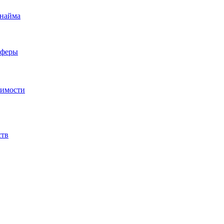
 найма
сферы
жимости
ств