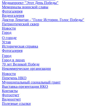
Медиапроект "Этот День Победы"
Мемориалы воинской славы
Фотогалерея
Видеогалерея
Диктор Левитан - "Голос Истории. Голос Победы"
Патриотический сквер
Новости
Город
О городе
Устав
Историческая справка
Фотогалерея
Город
Город в лицах
70 лет Великой Победе
Некоммерческие организации
Новости
Перечень НКО
Муниципальный социальный грант
Выставка-презентация НКО
Контакты
Фотоотчет
Видеоотчет
Полезные ссылки