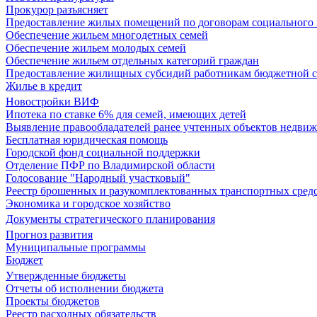
Прокурор разъясняет
Предоставление жилых помещений по договорам социального
Обеспечение жильем многодетных семей
Обеспечение жильем молодых семей
Обеспечение жильем отдельных категорий граждан
Предоставление жилищных субсидий работникам бюджетной 
Жилье в кредит
Новостройки ВИФ
Ипотека по ставке 6% для семей, имеющих детей
Выявление правообладателей ранее учтенных объектов недви
Бесплатная юридическая помощь
Городской фонд социальной поддержки
Отделение ПФР по Владимирской области
Голосование "Народный участковый"
Реестр брошенных и разукомплектованных транспортных сред
Экономика и городское хозяйство
Документы стратегического планирования
Прогноз развития
Муниципальные программы
Бюджет
Утвержденные бюджеты
Отчеты об исполнении бюджета
Проекты бюджетов
Реестр расходных обязательств