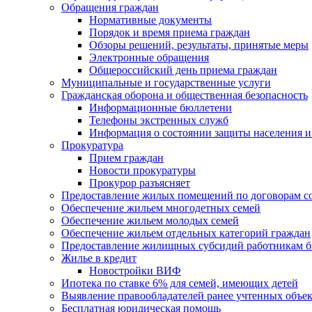
Обращения граждан
Нормативные документы
Порядок и время приема граждан
Обзоры решений, результаты, принятые меры
Электронные обращения
Общероссийский день приема граждан
Муниципальные и государственные услуги
Гражданская оборона и общественная безопасность
Информационные бюллетени
Телефоны экстренных служб
Информация о состоянии защиты населения и
Прокуратура
Прием граждан
Новости прокуратуры
Прокурор разъясняет
Предоставление жилых помещений по договорам с
Обеспечение жильем многодетных семей
Обеспечение жильем молодых семей
Обеспечение жильем отдельных категорий граждан
Предоставление жилищных субсидий работникам 
Жилье в кредит
Новостройки ВИФ
Ипотека по ставке 6% для семей, имеющих детей
Выявление правообладателей ранее учтенных объе
Бесплатная юридическая помощь