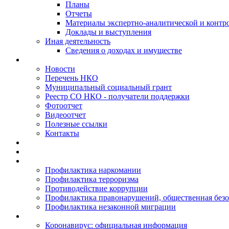
Планы
Отчеты
Материалы экспертно-аналитической и контр
Доклады и выступления
Иная деятельность
Сведения о доходах и имуществе
Новости
Перечень НКО
Муниципальный социальный грант
Реестр СО НКО - получатели поддержки
Фотоотчет
Видеоотчет
Полезные ссылки
Контакты
Профилактика наркомании
Профилактика терроризма
Противодействие коррупции
Профилактика правонарушений, общественная безо
Профилактика незаконной миграции
Коронавирус: официальная информация