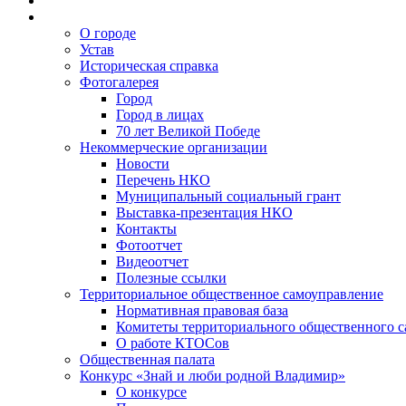
О городе
Устав
Историческая справка
Фотогалерея
Город
Город в лицах
70 лет Великой Победе
Некоммерческие организации
Новости
Перечень НКО
Муниципальный социальный грант
Выставка-презентация НКО
Контакты
Фотоотчет
Видеоотчет
Полезные ссылки
Территориальное общественное самоуправление
Нормативная правовая база
Комитеты территориального общественного 
О работе КТОСов
Общественная палата
Конкурс «Знай и люби родной Владимир»
О конкурсе