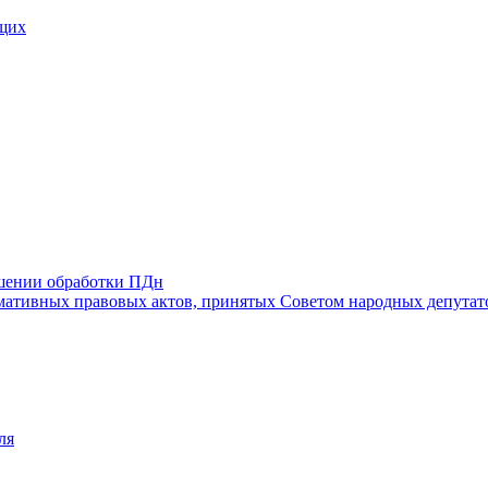
щих
ошении обработки ПДн
ативных правовых актов, принятых Советом народных депутат
ля