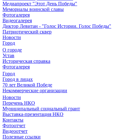
Медиапроект "Этот День Победы"
Мемориалы воинской славы
Фотогалерея
Видеогалерея
Диктор Левитан - "Голос Истории. Голос Победы"
Патриотический сквер
Новости
Город
О городе
Устав
Историческая справка
Фотогалерея
Город
Город в лицах
70 лет Великой Победе
Некоммерческие организации
Новости
Перечень НКО
Муниципальный социальный грант
Выставка-презентация НКО
Контакты
Фотоотчет
Видеоотчет
Полезные ссылки