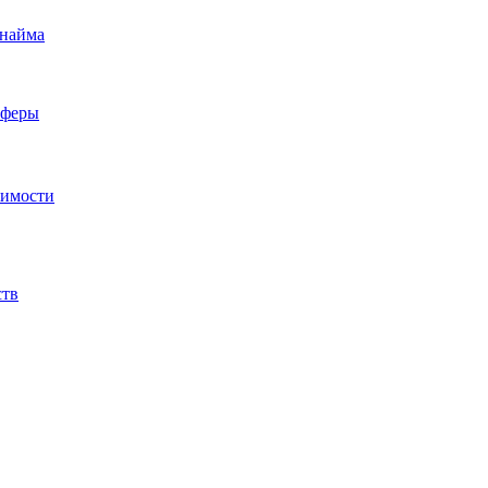
 найма
сферы
жимости
ств