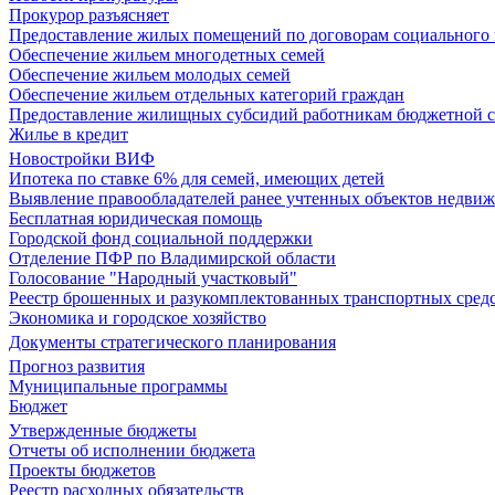
Прокурор разъясняет
Предоставление жилых помещений по договорам социального
Обеспечение жильем многодетных семей
Обеспечение жильем молодых семей
Обеспечение жильем отдельных категорий граждан
Предоставление жилищных субсидий работникам бюджетной 
Жилье в кредит
Новостройки ВИФ
Ипотека по ставке 6% для семей, имеющих детей
Выявление правообладателей ранее учтенных объектов недви
Бесплатная юридическая помощь
Городской фонд социальной поддержки
Отделение ПФР по Владимирской области
Голосование "Народный участковый"
Реестр брошенных и разукомплектованных транспортных сред
Экономика и городское хозяйство
Документы стратегического планирования
Прогноз развития
Муниципальные программы
Бюджет
Утвержденные бюджеты
Отчеты об исполнении бюджета
Проекты бюджетов
Реестр расходных обязательств