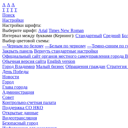
А
А
А
Т
Т
Т
Т
Поиск
Настройки
Настройки шрифта:
Выберите шрифт:
Arial
Times New Roman
Интервал между буквами
(Кернинг)
:
Стандартный
Средний
Бо
Выбор цветовой схемы:
—
Черным по белому
—
Белым по черному
—
Темно-синим по г
Закрыть панель
Вернуть стандартные настройки
Официальный сайт органов местного самоуправления города 
Обычная версия сайта
English version
Город Владимир
Малый бизнес
Обращения граждан
Стратегия 
День Победы
Новости
Город
Глава города
Администрация
Совет
Контрольно-счетная палата
Поддержка СО НКО
Открытые данные
Видеотрансляция
Безопасный город