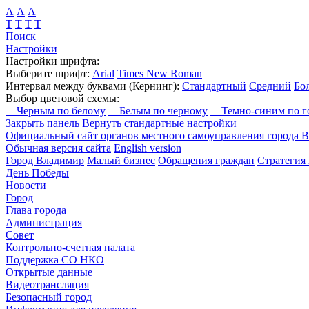
А
А
А
Т
Т
Т
Т
Поиск
Настройки
Настройки шрифта:
Выберите шрифт:
Arial
Times New Roman
Интервал между буквами
(Кернинг)
:
Стандартный
Средний
Бо
Выбор цветовой схемы:
—
Черным по белому
—
Белым по черному
—
Темно-синим по г
Закрыть панель
Вернуть стандартные настройки
Официальный сайт органов местного самоуправления города 
Обычная версия сайта
English version
Город Владимир
Малый бизнес
Обращения граждан
Стратегия 
День Победы
Новости
Город
Глава города
Администрация
Совет
Контрольно-счетная палата
Поддержка СО НКО
Открытые данные
Видеотрансляция
Безопасный город