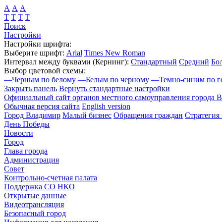
А
А
А
Т
Т
Т
Т
Поиск
Настройки
Настройки шрифта:
Выберите шрифт:
Arial
Times New Roman
Интервал между буквами
(Кернинг)
:
Стандартный
Средний
Бо
Выбор цветовой схемы:
—
Черным по белому
—
Белым по черному
—
Темно-синим по г
Закрыть панель
Вернуть стандартные настройки
Официальный сайт органов местного самоуправления города 
Обычная версия сайта
English version
Город Владимир
Малый бизнес
Обращения граждан
Стратегия 
День Победы
Новости
Город
Глава города
Администрация
Совет
Контрольно-счетная палата
Поддержка СО НКО
Открытые данные
Видеотрансляция
Безопасный город