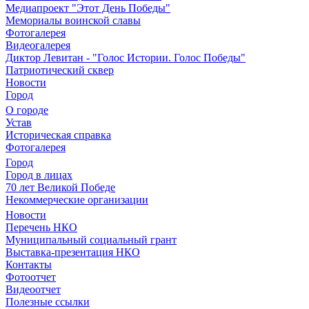
Медиапроект "Этот День Победы"
Мемориалы воинской славы
Фотогалерея
Видеогалерея
Диктор Левитан - "Голос Истории. Голос Победы"
Патриотический сквер
Новости
Город
О городе
Устав
Историческая справка
Фотогалерея
Город
Город в лицах
70 лет Великой Победе
Некоммерческие организации
Новости
Перечень НКО
Муниципальный социальный грант
Выставка-презентация НКО
Контакты
Фотоотчет
Видеоотчет
Полезные ссылки