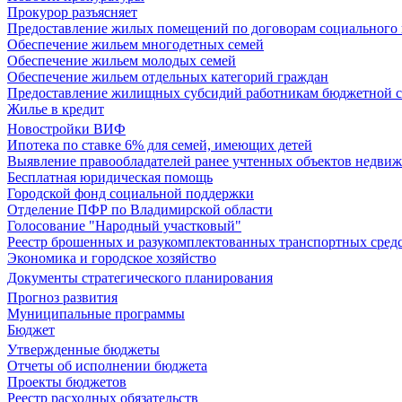
Прокурор разъясняет
Предоставление жилых помещений по договорам социального
Обеспечение жильем многодетных семей
Обеспечение жильем молодых семей
Обеспечение жильем отдельных категорий граждан
Предоставление жилищных субсидий работникам бюджетной 
Жилье в кредит
Новостройки ВИФ
Ипотека по ставке 6% для семей, имеющих детей
Выявление правообладателей ранее учтенных объектов недви
Бесплатная юридическая помощь
Городской фонд социальной поддержки
Отделение ПФР по Владимирской области
Голосование "Народный участковый"
Реестр брошенных и разукомплектованных транспортных сред
Экономика и городское хозяйство
Документы стратегического планирования
Прогноз развития
Муниципальные программы
Бюджет
Утвержденные бюджеты
Отчеты об исполнении бюджета
Проекты бюджетов
Реестр расходных обязательств