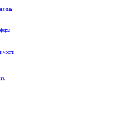
 найма
сферы
жимости
ств