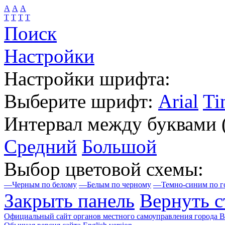
А
А
А
Т
Т
Т
Т
Поиск
Настройки
Настройки шрифта:
Выберите шрифт:
Arial
Ti
Интервал между буквами
Средний
Большой
Выбор цветовой схемы:
—
Черным по белому
—
Белым по черному
—
Темно-синим по г
Закрыть панель
Вернуть с
Официальный сайт органов местного самоуправления города 