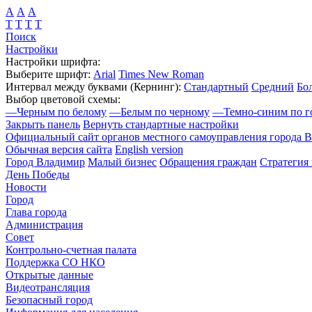
А
А
А
Т
Т
Т
Т
Поиск
Настройки
Настройки шрифта:
Выберите шрифт:
Arial
Times New Roman
Интервал между буквами
(Кернинг)
:
Стандартный
Средний
Бо
Выбор цветовой схемы:
—
Черным по белому
—
Белым по черному
—
Темно-синим по г
Закрыть панель
Вернуть стандартные настройки
Официальный сайт органов местного самоуправления города 
Обычная версия сайта
English version
Город Владимир
Малый бизнес
Обращения граждан
Стратегия 
День Победы
Новости
Город
Глава города
Администрация
Совет
Контрольно-счетная палата
Поддержка СО НКО
Открытые данные
Видеотрансляция
Безопасный город