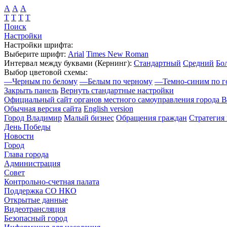
А
А
А
Т
Т
Т
Т
Поиск
Настройки
Настройки шрифта:
Выберите шрифт:
Arial
Times New Roman
Интервал между буквами
(Кернинг)
:
Стандартный
Средний
Бо
Выбор цветовой схемы:
—
Черным по белому
—
Белым по черному
—
Темно-синим по г
Закрыть панель
Вернуть стандартные настройки
Официальный сайт органов местного самоуправления города 
Обычная версия сайта
English version
Город Владимир
Малый бизнес
Обращения граждан
Стратегия 
День Победы
Новости
Город
Глава города
Администрация
Совет
Контрольно-счетная палата
Поддержка СО НКО
Открытые данные
Видеотрансляция
Безопасный город