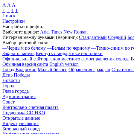
А
А
А
Т
Т
Т
Т
Поиск
Настройки
Настройки шрифта:
Выберите шрифт:
Arial
Times New Roman
Интервал между буквами
(Кернинг)
:
Стандартный
Средний
Бо
Выбор цветовой схемы:
—
Черным по белому
—
Белым по черному
—
Темно-синим по г
Закрыть панель
Вернуть стандартные настройки
Официальный сайт органов местного самоуправления города 
Обычная версия сайта
English version
Город Владимир
Малый бизнес
Обращения граждан
Стратегия 
День Победы
Новости
Город
Глава города
Администрация
Совет
Контрольно-счетная палата
Поддержка СО НКО
Открытые данные
Видеотрансляция
Безопасный город