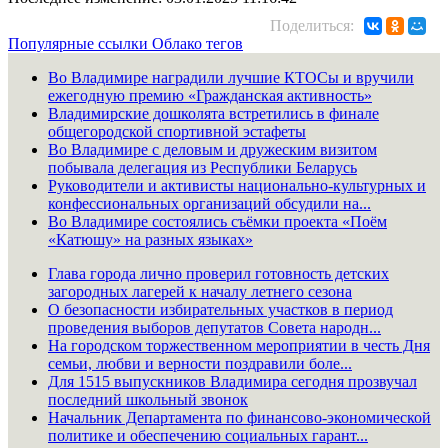
Поделиться:
Популярные ссылки
Облако тегов
Во Владимире наградили лучшие КТОСы и вручили
ежегодную премию «Гражданская активность»
Владимирские дошколята встретились в финале
общегородской спортивной эстафеты
Во Владимире с деловым и дружеским визитом
побывала делегация из Республики Беларусь
Руководители и активисты национально-культурных и
конфессиональных организаций обсудили на...
Во Владимире состоялись съёмки проекта «Поём
«Катюшу» на разных языках»
Глава города лично проверил готовность детских
загородных лагерей к началу летнего сезона
О безопасности избирательных участков в период
проведения выборов депутатов Совета народн...
На городском торжественном мероприятии в честь Дня
семьи, любви и верности поздравили боле...
Для 1515 выпускников Владимира сегодня прозвучал
последний школьный звонок
Начальник Департамента по финансово-экономической
политике и обеспечению социальных гарант...