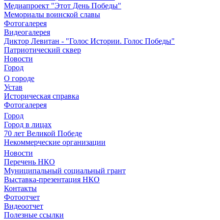
Медиапроект "Этот День Победы"
Мемориалы воинской славы
Фотогалерея
Видеогалерея
Диктор Левитан - "Голос Истории. Голос Победы"
Патриотический сквер
Новости
Город
О городе
Устав
Историческая справка
Фотогалерея
Город
Город в лицах
70 лет Великой Победе
Некоммерческие организации
Новости
Перечень НКО
Муниципальный социальный грант
Выставка-презентация НКО
Контакты
Фотоотчет
Видеоотчет
Полезные ссылки