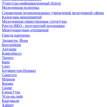
Туристско-информационный Центр
Молодежная политика
Справочник муниципальных учреждений молодежной сферы
Календарь мероприятий
Молодежные общественные структуры
Реестр НКО - получателей поддержки
Международные отношения
Города партнеры
Эрланген, Йена
Кентербери
Ангиари
Кампобассо
Тренто
Бари
Сент
Блумингтон-Нормал
Сарасота
Мэрион
Керава
Скиве
Еленя Гура
Усти-на-лабе
Кырджали
Хайкоу