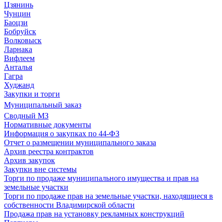
Цзянинь
Чунцин
Баоцзи
Бобруйск
Волковыск
Ларнака
Вифлеем
Анталья
Гагра
Худжанд
Закупки и торги
Муниципальный заказ
Сводный МЗ
Нормативные документы
Информация о закупках по 44-ФЗ
Отчет о размещении муниципального заказа
Архив реестра контрактов
Архив закупок
Закупки вне системы
Торги по продаже муниципального имущества и прав на
земельные участки
Торги по продаже прав на земельные участки, находящиеся в
собственности Владимирской области
Продажа прав на установку рекламных конструкций