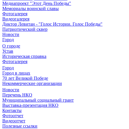
Медиапроект "Этот День Победы"
Мемориалы воинской славы
Фотогалерея
Видеогалерея
Диктор Левитан - "Голос Истории. Голос Победы"
Патриотический сквер
Новости
Город
О городе
Устав
Историческая справка
Фотогалерея
Город
Город в лицах
70 лет Великой Победе
Некоммерческие организации
Новости
Перечень НКО
Муниципальный социальный грант
Выставка-презентация НКО
Контакты
Фотоотчет
Видеоотчет
Полезные ссылки